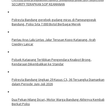
SECURITY TERAPKAN SOP KEAMANAN
Polresta Bandung gerebek gudang miras di Pameungpeuk
Bandung, Polisi Sita 7.000 Botol Berbagai Merek
Pantau Arus Lalu Lintas Jalur Terusan Kopo Katapang, Arah
Ciwidey Lancar
Polsek Katapang Tertibkan Pengendara Knalpot Brong,
Kendaraan Dikembalikan ke Standar
Polresta Bandung Ungkap 29 Kasus C3, 36 Tersangka Diamankan
dalam Periode Juni-Juli 2026
Dua Pekan Hilang Dicuri, Motor Warga Bandung Akhirnya Kembali
Berkat Polisi