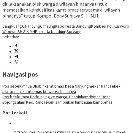
diulaksanakan oleh warga diwilayah binaanya untuk
memastikan kondusifitas kamtibmas terutama di wilayah
binaanya” tutup Kompol Deny Sunjaya S.H., M.H.
Cangkuang
Cikancung
Cimaung
Kapolresta Bandung
Kombes Pol Kusworo
Wibowo SH SIK MH
Polresta bandung
Soreang
Sebarkan
Navigasi pos
Pos sebelumnya
Bhabinkamtibmas Desa Nanjungmekar Rancaekek
silaturahmi kamtibmas ke warga binaanya
Pos berikutnya
Berkunjung ke warga, Bhabinkamtibmas Desa
Bojongsalam Kec. Rancaekek sampaikan himbauan kamtibmas
Pos terkait
‎PATROLI DAN BHABINKAMTIBMAS SAMBANGI BANK BRI, INGATKAN