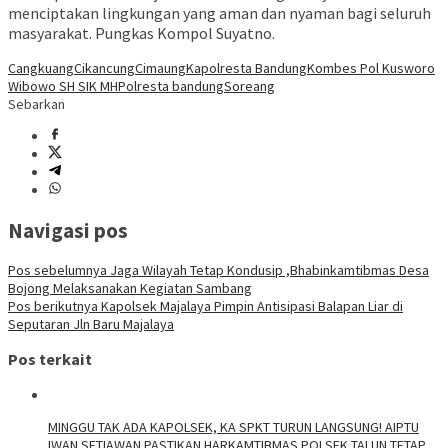
menciptakan lingkungan yang aman dan nyaman bagi seluruh
masyarakat. Pungkas Kompol Suyatno.
Cangkuang
Cikancung
Cimaung
Kapolresta Bandung
Kombes Pol Kusworo
Wibowo SH SIK MH
Polresta bandung
Soreang
Sebarkan
Navigasi pos
Pos sebelumnya
Jaga Wilayah Tetap Kondusip ,Bhabinkamtibmas Desa
Bojong Melaksanakan Kegiatan Sambang
Pos berikutnya
Kapolsek Majalaya Pimpin Antisipasi Balapan Liar di
Seputaran Jln Baru Majalaya
Pos terkait
MINGGU TAK ADA KAPOLSEK, KA SPKT TURUN LANGSUNG! AIPTU
IWAN SETIAWAN PASTIKAN HARKAMTIBMAS POLSEK TALUN TETAP