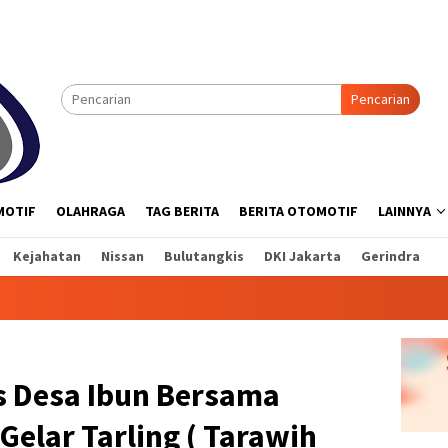
Pencarian
MOTIF
OLAHRAGA
TAG BERITA
BERITA OTOMOTIF
LAINNYA
Kejahatan
Nissan
Bulutangkis
DKI Jakarta
Gerindra
 Desa Ibun Bersama
Gelar Tarling ( Tarawih