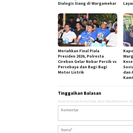
Dialogis Siang di Wargamekar
Laya
Meriahkan Final Piala
Kapo
Presiden 2026, Polresta
Warg
Cirebon Gelar Nobar Persib vs
Kese
Persebaya dan Bagi-Bagi
Sosi
Motor Listrik
dan 
Kam
Tinggalkan Balasan
Alamat email Anda tidak akan dipublikasikan.
Ru