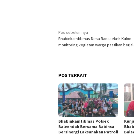
Navigasi
Pos sebelumnya
Bhabinkamtibmas Desa Rancaekek Kulon
pos
monitoring kegiatan warga pastikan berja
POS TERKAIT
Bhabinkamtibmas Polsek
Kunj
Baleendah Bersama Babinsa
Bhab
Bersinergi Laksanakan Patroli
Bale