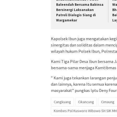
Baleendah Bersama Babinsa
Wa
Bersinergi Laksanakan
Bh
Patroli Dialogis Siang di
Ba
Wargamekar
La
Kapolsek Ibun juga mengatakan kegi
sinergitas dan soliditas dalam menc
wilayah hukum Polsek Ibun, Polrest
Kami Tiga Pilar Desa Ibun bersama 
bersama-sama menjaga Kamtibmas y
” Kami juga tekankan larangan penju
dan lainnya, karena Itu semua kare
masyarakat” pungkas Iptu Deny Four
Cangkuang
Cikancung
Cimaung
Kombes Pol Kusworo Wibowo SH SIK MH