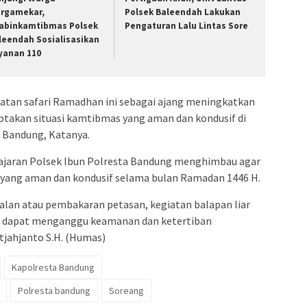
rgamekar,
Polsek Baleendah Lakukan
abinkamtibmas Polsek
Pengaturan Lalu Lintas Sore
leendah Sosialisasikan
yanan 110
atan safari Ramadhan ini sebagai ajang meningkatkan
iptakan situasi kamtibmas yang aman dan kondusif di
a Bandung, Katanya.
Jajaran Polsek Ibun Polresta Bandung menghimbau agar
ang aman dan kondusif selama bulan Ramadan 1446 H.
alan atau pembakaran petasan, kegiatan balapan liar
na dapat menganggu keamanan dan ketertiban
tjahjanto S.H. (Humas)
Kapolresta Bandung
Polresta bandung
Soreang