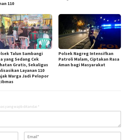
nan 110
lsek Talun Sambangi
Polsek Nagreg Intensifkan
a yang Sedang Cek
Patroli Malam, Ciptakan Rasa
hatan Gratis, Sekaligus
Aman bagi Masyarakat
alisasikan Layanan 110
Ajak Warga Jadi Pelopor
tibmas
as yang wajib ditandai
*