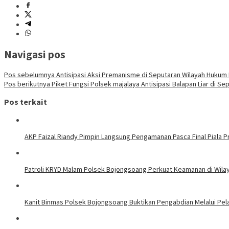
Navigasi pos
Pos sebelumnya
Antisipasi Aksi Premanisme di Seputaran Wilayah Hukum 
Pos berikutnya
Piket Fungsi Polsek majalaya Antisipasi Balapan Liar di Se
Pos terkait
AKP Faizal Riandy Pimpin Langsung Pengamanan Pasca Final Piala P
Patroli KRYD Malam Polsek Bojongsoang Perkuat Keamanan di Wil
Kanit Binmas Polsek Bojongsoang Buktikan Pengabdian Melalui Pela