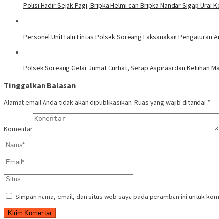
Polisi Hadir Sejak Pagi, Bripka Helmi dan Bripka Nandar Sigap Urai
Personel Unit Lalu Lintas Polsek Soreang Laksanakan Pengaturan A
Polsek Soreang Gelar Jumat Curhat, Serap Aspirasi dan Keluhan M
Tinggalkan Balasan
Alamat email Anda tidak akan dipublikasikan.
Ruas yang wajib ditandai
*
Komentar
Simpan nama, email, dan situs web saya pada peramban ini untuk kom