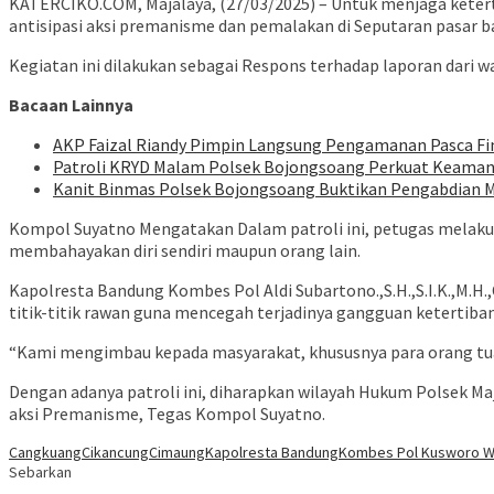
KATERCIKO.COM, Majalaya, (27/03/2025) – Untuk menjaga keter
antisipasi aksi premanisme dan pemalakan di Seputaran pasar ba
Kegiatan ini dilakukan sebagai Respons terhadap laporan dari 
Bacaan Lainnya
AKP Faizal Riandy Pimpin Langsung Pengamanan Pasca Fin
Patroli KRYD Malam Polsek Bojongsoang Perkuat Keaman
Kanit Binmas Polsek Bojongsoang Buktikan Pengabdian Me
Kompol Suyatno Mengatakan Dalam patroli ini, petugas melak
membahayakan diri sendiri maupun orang lain.
Kapolresta Bandung Kombes Pol Aldi Subartono.,S.H.,S.I.K.,M.H
titik-titik rawan guna mencegah terjadinya gangguan ketertib
“Kami mengimbau kepada masyarakat, khususnya para orang tua, 
Dengan adanya patroli ini, diharapkan wilayah Hukum Polsek M
aksi Premanisme, Tegas Kompol Suyatno.
Cangkuang
Cikancung
Cimaung
Kapolresta Bandung
Kombes Pol Kusworo W
Sebarkan