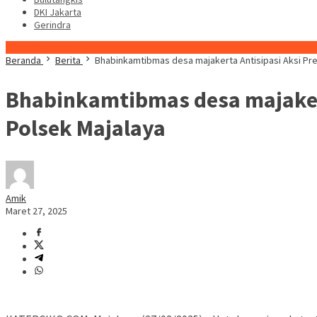
DKI Jakarta
Gerindra
Konten Spesial
Beranda
Berita
Bhabinkamtibmas desa majakerta Antisipasi Aksi Pr
Bhabinkamtibmas desa majaker
Polsek Majalaya
Amik
Maret 27, 2025