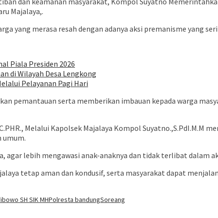
tiban dan keamanan masyarakat, Kompol Suyatno Memerintahkan 
ru Majalaya,.
warga yang merasa resah dengan adanya aksi premanisme yang seri
al Piala Presiden 2026
an di Wilayah Desa Lengkong
lalui Pelayanan Pagi Hari
ukan pemantauan serta memberikan imbauan kepada warga masyar
.,C.PHR., Melalui Kapolsek Majalaya Kompol Suyatno.,S.PdI.M.M 
an umum.
agar lebih mengawasi anak-anaknya dan tidak terlibat dalam aks
ajalaya tetap aman dan kondusif, serta masyarakat dapat menjal
ibowo SH SIK MH
Polresta bandung
Soreang