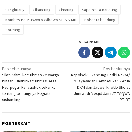
Cangkuang
Cikancung
Cimaung
Kapolresta Bandung
Kombes Pol Kusworo Wibowo SH SIK MH
Polresta bandung
Soreang
SEBARKAN
Navigasi
Pos sebelumnya
Pos berikutnya
Silaturahmi kamtibmas ke warga
Kapolsek Cikancung Hadiri Rakor/
pos
binaan, Bhabinkamtibmas Desa
Musyawarah Pembetukan Ketua
Haurpugur Rancaekek tekankan
DKM dan Jadwal Khotib Sholat
tentang pentingnya kegiatan
Jum’at di Mesjid Jami AT TAQWA
siskamling
PT.IBF
POS TERKAIT