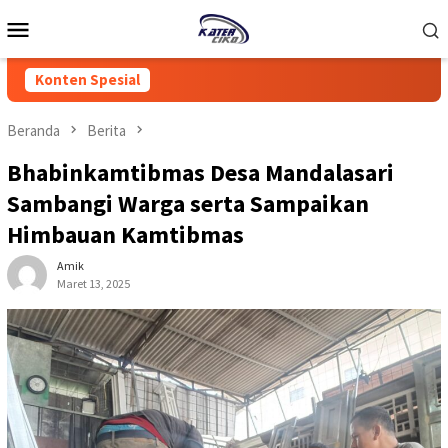
Loncat
Menu
ke
Mobile
konten
Konten Spesial
Beranda
Berita
Bhabinkamtibmas Desa Mandalasari
Sambangi Warga serta Sampaikan
Himbauan Kamtibmas
Amik
Maret 13, 2025