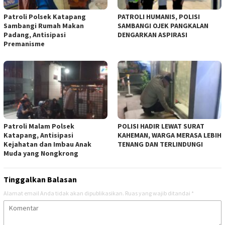
‎Patroli Polsek Katapang
‎PATROLI HUMANIS, POLISI
Sambangi Rumah Makan
SAMBANGI OJEK PANGKALAN
Padang, Antisipasi
DENGARKAN ASPIRASI
Premanisme
‎Patroli Malam Polsek
‎POLISI HADIR LEWAT SURAT
Katapang, Antisipasi
KAHEMAN, WARGA MERASA LEBIH
Kejahatan dan Imbau Anak
TENANG DAN TERLINDUNGI
Muda yang Nongkrong
Tinggalkan Balasan
Alamat email Anda tidak akan dipublikasikan.
Ruas yang wajib ditandai
*