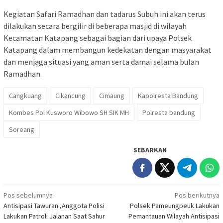
Kegiatan Safari Ramadhan dan tadarus Subuh ini akan terus
dilakukan secara bergilir di beberapa masjid di wilayah
Kecamatan Katapang sebagai bagian dari upaya Polsek
Katapang dalam membangun kedekatan dengan masyarakat
dan menjaga situasi yang aman serta damai selama bulan
Ramadhan.
Cangkuang
Cikancung
Cimaung
Kapolresta Bandung
Kombes Pol Kusworo Wibowo SH SIK MH
Polresta bandung
Soreang
SEBARKAN
Navigasi
Pos sebelumnya
Pos berikutnya
Antisipasi Tawuran ,Anggota Polisi
Polsek Pameungpeuk Lakukan
pos
Lakukan Patroli Jalanan Saat Sahur
Pemantauan Wilayah Antisipasi