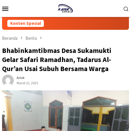
Loncat
Menu
ke
Mobile
konten
Konten Spesial
Beranda
Berita
Bhabinkamtibmas Desa Sukamukti
Gelar Safari Ramadhan, Tadarus Al-
Qur’an Usai Subuh Bersama Warga
Amik
Maret 22, 2025