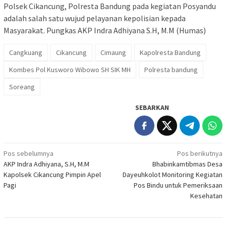
Polsek Cikancung, Polresta Bandung pada kegiatan Posyandu
adalah salah satu wujud pelayanan kepolisian kepada
Masyarakat. Pungkas AKP Indra Adhiyana S.H, M.M (Humas)
Cangkuang
Cikancung
Cimaung
Kapolresta Bandung
Kombes Pol Kusworo Wibowo SH SIK MH
Polresta bandung
Soreang
SEBARKAN
Navigasi
Pos sebelumnya
Pos berikutnya
AKP Indra Adhiyana, S.H, M.M
Bhabinkamtibmas Desa
pos
Kapolsek Cikancung Pimpin Apel
Dayeuhkolot Monitoring Kegiatan
Pagi
Pos Bindu untuk Pemeriksaan
Kesehatan