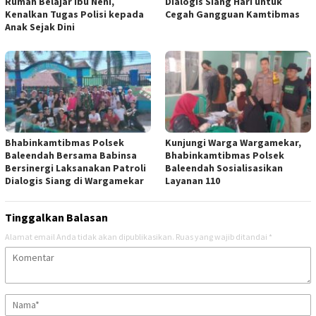
Rumah Belajar Ibu Neni,
Dialogis Siang Hari untuk
Kenalkan Tugas Polisi kepada
Cegah Gangguan Kamtibmas
Anak Sejak Dini
Bhabinkamtibmas Polsek
Kunjungi Warga Wargamekar,
Baleendah Bersama Babinsa
Bhabinkamtibmas Polsek
Bersinergi Laksanakan Patroli
Baleendah Sosialisasikan
Dialogis Siang di Wargamekar
Layanan 110
Tinggalkan Balasan
Alamat email Anda tidak akan dipublikasikan.
Ruas yang wajib ditandai
*