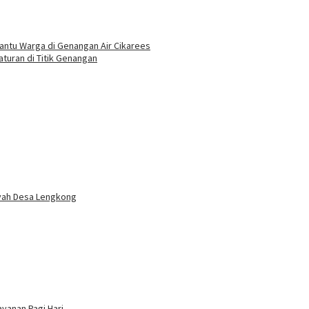
antu Warga di Genangan Air Cikarees
turan di Titik Genangan
ayah Desa Lengkong
yanan Pagi Hari