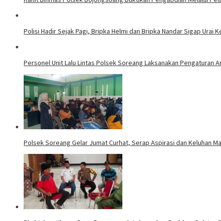
Polisi Hadir Sejak Pagi, Bripka Helmi dan Bripka Nandar Sigap Urai
Personel Unit Lalu Lintas Polsek Soreang Laksanakan Pengaturan A
Polsek Soreang Gelar Jumat Curhat, Serap Aspirasi dan Keluhan M