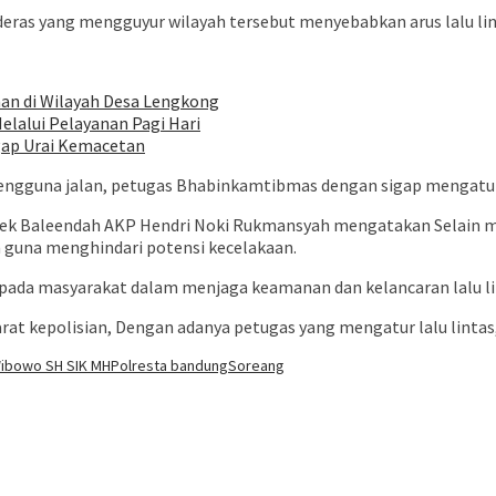
deras yang mengguyur wilayah tersebut menyebabkan arus lalu lin
an di Wilayah Desa Lengkong
lalui Pelayanan Pagi Hari
igap Urai Kemacetan
gguna jalan, petugas Bhabinkamtibmas dengan sigap mengatur 
ek Baleendah AKP Hendri Noki Rukmansyah mengatakan Selain me
 guna menghindari potensi kecelakaan.
epada masyarakat dalam menjaga keamanan dan kelancaran lalu li
rat kepolisian, Dengan adanya petugas yang mengatur lalu lintas, 
ibowo SH SIK MH
Polresta bandung
Soreang