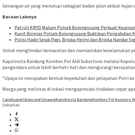
Genangan air yang menutupi sebagian badan jalan akibat hujan 
Bacaan Lainnya
Patroli KRYD Malam Polsek Bojongsoang Perkuat Keaman
Kanit Binmas Polsek Bojongsoang Buktikan Pengabdian Me
Polisi Hadir Sejak Pagi, Bripka Helmi dan Bripka Nandar S
Untuk menghindari kemacetan dan memastikan keselamatan pen
Kapolresta Bandung Kombes Pol Aldi Subartono melalui Kapols
pengendara untuk lebih berhati-hati dan mengurangi kecepatan
“Upaya ini merupakan bentuk kepedulian dan pelayanan Polri k
Warga yang melintas di lokasi mengapresiasi tindakan cepat apa
Cangkuang
Cikancung
Cimaung
Kapolresta Bandung
Kombes Pol Kusworo W
Sebarkan