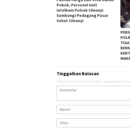
Pokok, Personel Unit
Intelkam Polsek Cileunyi
Sambangi Pedagang Pasar
Sehat Cileunyi
PERS
POLR
TIGA
BENS
KERT
MAKN
Tinggalkan Balasan
Alamat email Anda tidak akan dipublikasikan.
Ru