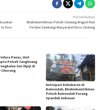
Pos berikutnya
isasikan
Bhabinkamtibmas Polsek Cimaung Brigpol Rian
 to Door
Perdian Sambangi Masyarakat Desa Cikalong
 Udara Panas, Unit
pta Polsek Cangkuang
angkalan Gas Elpiji di
 Ciherang
Antisipasi Kebakaran di
Baleendah, Bhabinkamtibmas
Polsek Baleendah Pasang
Spanduk Imbauan