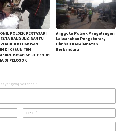
ONIL POLSEK KERTASARI
Anggota Polsek Pangalengan
ESTA BANDUNG BANTU
Laksanakan Pengaturan,
 PEMUDA KEHABISAN
Himbau Keselamatan
IN DI KEBUN TEH
Berkendara
ASARI, KISAH KECIL PENUH
A DI PELOSOK
as yang wajib ditandai
*