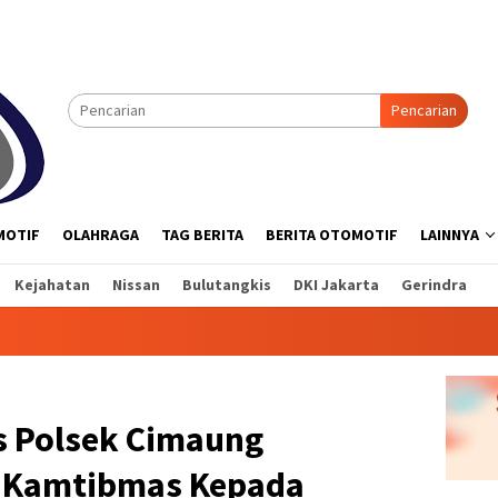
Pencarian
MOTIF
OLAHRAGA
TAG BERITA
BERITA OTOMOTIF
LAINNYA
Kejahatan
Nissan
Bulutangkis
DKI Jakarta
Gerindra
 Polsek Cimaung
 Kamtibmas Kepada