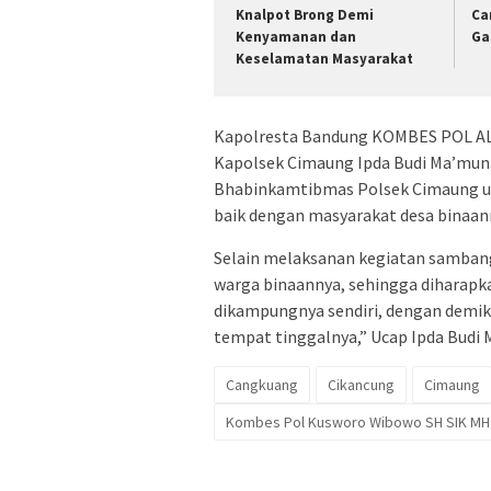
Knalpot Brong Demi
Ca
Kenyamanan dan
Ga
Keselamatan Masyarakat
Kapolresta Bandung KOMBES POL ALDI 
Kapolsek Cimaung Ipda Budi Ma’mun.
Bhabinkamtibmas Polsek Cimaung unt
baik dengan masyarakat desa binaan
Selain melaksanan kegiatan samba
warga binaannya, sehingga diharapk
dikampungnya sendiri, dengan demiki
tempat tinggalnya,” Ucap Ipda Budi 
Cangkuang
Cikancung
Cimaung
Kombes Pol Kusworo Wibowo SH SIK MH