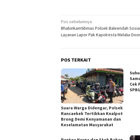
Navigasi
Pos sebelumnya
Bhabinkamtibmas Polsek Baleendah Sosial
pos
Layanan Lapor Pak Kapolresta Melalui Door
POS TERKAIT
Suhu
Sama
Cek P
SPBU
Suara Warga Didengar, Polsek
Rancaekek Tertibkan Knalpot
Brong Demi Kenyamanan dan
Keselamatan Masyarakat
Pantau Harga dan Stok Bahan