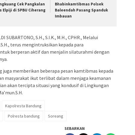
ngkuang Cek Pangkalan
Bhabinkamtibmas Polsek
s Elpiji di SPBU Ciherang
Baleendah Pasang Spanduk
Imbauan
SUBARTONO, S.H., S.I.K., M.H., CPHR., Melalui
S.H., terus mengintruksikan kepada para
uk berperan aktif dan menjalin silaturahmi dengan
nya.
ng juga memberikan beberapa pesan kamtibmas kepada
an masyarakat ikut terlibat dalam menjaga keamanan
an akan tercipta situasi yang kondusif di Lingkungan
Ma’mun.S.H.
Kapolresta Bandung
Polresta bandung
Soreang
SEBARKAN