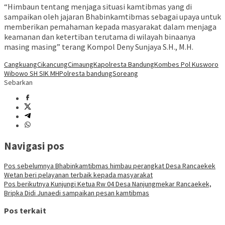
“Himbaun tentang menjaga situasi kamtibmas yang di
sampaikan oleh jajaran Bhabinkamtibmas sebagai upaya untuk
memberikan pemahaman kepada masyarakat dalam menjaga
keamanan dan ketertiban terutama di wilayah binaanya
masing masing” terang Kompol Deny Sunjaya S.H., M.H.
Cangkuang
Cikancung
Cimaung
Kapolresta Bandung
Kombes Pol Kusworo
Wibowo SH SIK MH
Polresta bandung
Soreang
Sebarkan
Navigasi pos
Pos sebelumnya
Bhabinkamtibmas himbau perangkat Desa Rancaekek
Wetan beri pelayanan terbaik kepada masyarakat
Pos berikutnya
Kunjungi Ketua Rw 04 Desa Nanjungmekar Rancaekek,
Bripka Didi Junaedi sampaikan pesan kamtibmas
Pos terkait