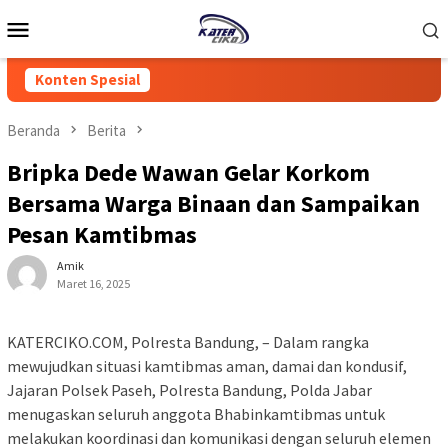
Loncat
Menu
ke
Mobile
konten
Konten Spesial
Beranda
Berita
Bripka Dede Wawan Gelar Korkom
Bersama Warga Binaan dan Sampaikan
Pesan Kamtibmas
Amik
Maret 16, 2025
KATERCIKO.COM, Polresta Bandung, – Dalam rangka
mewujudkan situasi kamtibmas aman, damai dan kondusif,
Jajaran Polsek Paseh, Polresta Bandung, Polda Jabar
menugaskan seluruh anggota Bhabinkamtibmas untuk
melakukan koordinasi dan komunikasi dengan seluruh elemen