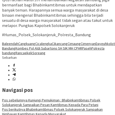
bermanfaat bagi Bhabinkamtibmas untuk mendapatkan
banyak teman. Harapannya semua warga masyarakat di desa
binaan mengenal Bhabinkamtibmas sehingga bila terjadi
sesuatu di desa warga masyarakat tidak segan atau takut untuk
melapor. Pungkas Kapolsek Solokanjeruk
#Humas_Polsek_Solokanjeruk_Polresta_Bandung
Baleendah
Cangkuang
Cicalengka
Cikancung
Cimaung
Cimenyan
Dayeuhkolot
Bandung
Kombes Pol Aldi Subartono SH SIK MH CPHR
Paseh
Polresta
bandung
Rancaekek
Soreang
Sebarkan
Navigasi pos
Pos sebelumnya
Kunjungi Pemukiman : Bhabinkamtibmas Polsek
Solokanjeruk Sampaikan Pesan Kamtibmas Kepada Para Petani
Pos berikutnya
Bhabinkamtibmas Polsek Solokanjeruk Sampaikan
Himbauan Kamtibmas Kepada Masyarakat