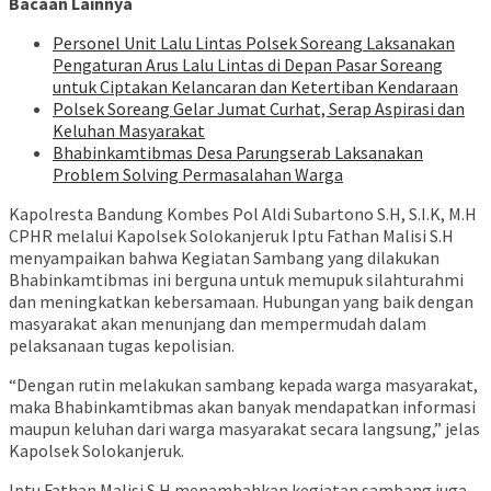
Bacaan Lainnya
Personel Unit Lalu Lintas Polsek Soreang Laksanakan
Pengaturan Arus Lalu Lintas di Depan Pasar Soreang
untuk Ciptakan Kelancaran dan Ketertiban Kendaraan
Polsek Soreang Gelar Jumat Curhat, Serap Aspirasi dan
Keluhan Masyarakat
Bhabinkamtibmas Desa Parungserab Laksanakan
Problem Solving Permasalahan Warga
Kapolresta Bandung Kombes Pol Aldi Subartono S.H, S.I.K, M.H
CPHR melalui Kapolsek Solokanjeruk Iptu Fathan Malisi S.H
menyampaikan bahwa Kegiatan Sambang yang dilakukan
Bhabinkamtibmas ini berguna untuk memupuk silahturahmi
dan meningkatkan kebersamaan. Hubungan yang baik dengan
masyarakat akan menunjang dan mempermudah dalam
pelaksanaan tugas kepolisian.
“Dengan rutin melakukan sambang kepada warga masyarakat,
maka Bhabinkamtibmas akan banyak mendapatkan informasi
maupun keluhan dari warga masyarakat secara langsung,” jelas
Kapolsek Solokanjeruk.
Iptu Fathan Malisi S.H menambahkan kegiatan sambang juga