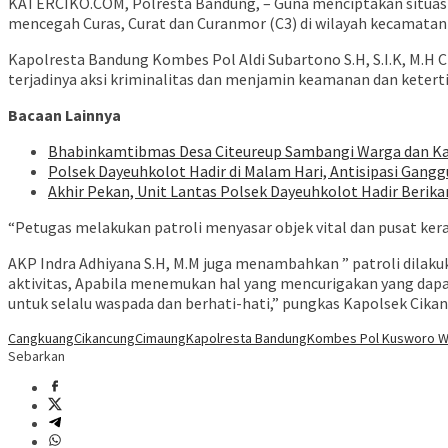
KATERCIKO.COM, Polresta Bandung, – Guna menciptakan situas
mencegah Curas, Curat dan Curanmor (C3) di wilayah kecamatan 
Kapolresta Bandung Kombes Pol Aldi Subartono S.H, S.I.K, M.H
terjadinya aksi kriminalitas dan menjamin keamanan dan keter
Bacaan Lainnya
Bhabinkamtibmas Desa Citeureup Sambangi Warga dan Ka
Polsek Dayeuhkolot Hadir di Malam Hari, Antisipasi Gan
Akhir Pekan, Unit Lantas Polsek Dayeuhkolot Hadir Berika
“Petugas melakukan patroli menyasar objek vital dan pusat ker
AKP Indra Adhiyana S.H, M.M juga menambahkan ” patroli dilaku
aktivitas, Apabila menemukan hal yang mencurigakan yang dap
untuk selalu waspada dan berhati-hati,” pungkas Kapolsek Cika
Cangkuang
Cikancung
Cimaung
Kapolresta Bandung
Kombes Pol Kusworo W
Sebarkan