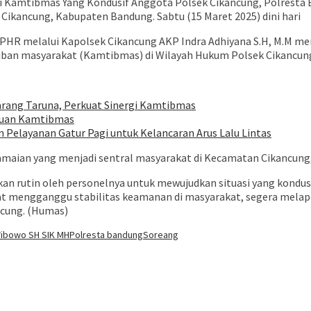
i Kamtibmas Yang Kondusif Anggota Polsek Cikancung, Polresta
Cikancung, Kabupaten Bandung. Sabtu (15 Maret 2025) dini hari
 CPHR melalui Kapolsek Cikancung AKP Indra Adhiyana S.H, M.M m
tiban masyarakat (Kamtibmas) di Wilayah Hukum Polsek Cikancun
rang Taruna, Perkuat Sinergi Kamtibmas
gguan Kamtibmas
n Pelayanan Gatur Pagi untuk Kelancaran Arus Lalu Lintas
amaian yang menjadi sentral masyarakat di Kecamatan Cikancung,
kan rutin oleh personelnya untuk mewujudkan situasi yang kondu
at mengganggu stabilitas keamanan di masyarakat, segera melap
ncung. (Humas)
ibowo SH SIK MH
Polresta bandung
Soreang