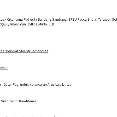
Polsek Cikancung Polresta Bandung Sambangi SPBU Pasca Sholat Taraweh S
rga Nyaman” dan Hotline Mudik 110
na, Perkuat Sinergi Kamtibmas
tibmas
n Gatur Pagi untuk Kelancaran Arus Lalu Lintas
 Silaturahmi Kamtibmas