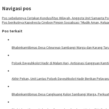
Navigasi pos
Pos sebelumnya
Ciptakan Kondusifitas Wilayah, Anggota Unit Samapta 
Pos berikutnya
Kapolresta Cirebon Pimpin Sosialisasi “Mudik Aman, Kelua
Pos terkait
Bhabinkamtibmas Desa Citeureup Sambangi Warga dan Karang Taru
Polsek Dayeuhkolot Hadir di Malam Hari, Antisipasi Gangguan Kam
Akhir Pekan, Unit Lantas Polsek Dayeuhkolot Hadir Berikan Pelayana
Bhabinkamtibmas Desa Cangkuang Kulon Sambangi Warga, Perkuat