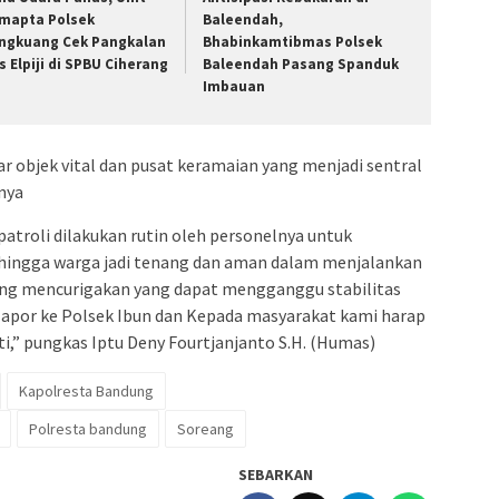
mapta Polsek
Baleendah,
ngkuang Cek Pangkalan
Bhabinkamtibmas Polsek
s Elpiji di SPBU Ciherang
Baleendah Pasang Spanduk
Imbauan
 objek vital dan pusat keramaian yang menjadi sentral
nya
troli dilakukan rutin oleh personelnya untuk
ehingga warga jadi tenang dan aman dalam menjalankan
ang mencurigakan yang dapat mengganggu stabilitas
apor ke Polsek Ibun dan Kepada masyarakat kami harap
i,” pungkas Iptu Deny Fourtjanjanto S.H. (Humas)
Kapolresta Bandung
Polresta bandung
Soreang
SEBARKAN