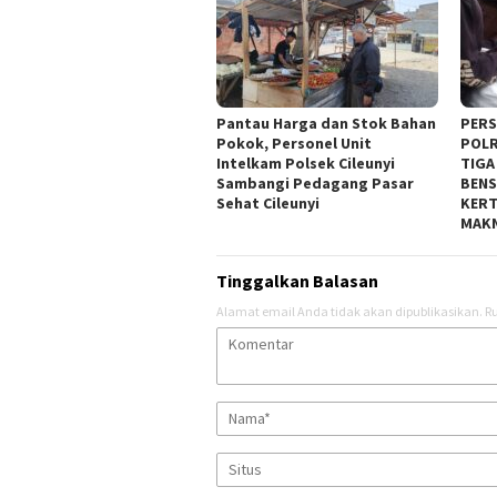
Pantau Harga dan Stok Bahan
PERS
Pokok, Personel Unit
POLR
Intelkam Polsek Cileunyi
TIGA
Sambangi Pedagang Pasar
BENS
Sehat Cileunyi
KERT
MAKN
Tinggalkan Balasan
Alamat email Anda tidak akan dipublikasikan.
Ru