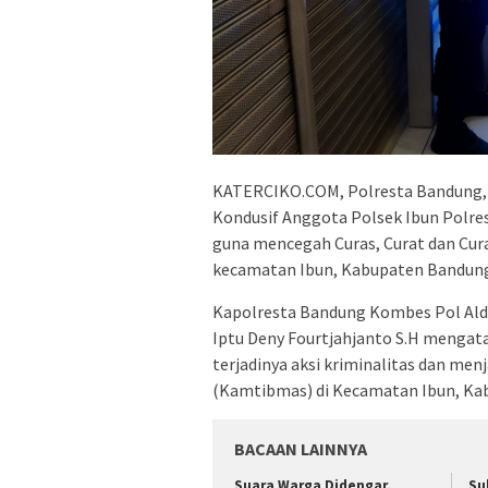
KATERCIKO.COM, Polresta Bandung, 
Kondusif Anggota Polsek Ibun Polr
guna mencegah Curas, Curat dan Curan
kecamatan Ibun, Kabupaten Bandung
Kapolresta Bandung Kombes Pol Aldi 
Iptu Deny Fourtjahjanto S.H mengata
terjadinya aksi kriminalitas dan m
(Kamtibmas) di Kecamatan Ibun, Ka
BACAAN LAINNYA
Suara Warga Didengar,
Su