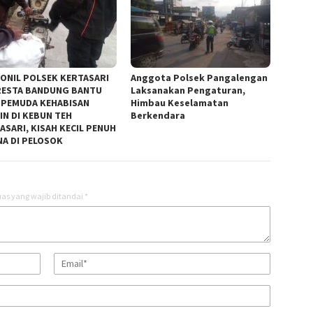
ONIL POLSEK KERTASARI
Anggota Polsek Pangalengan
ESTA BANDUNG BANTU
Laksanakan Pengaturan,
 PEMUDA KEHABISAN
Himbau Keselamatan
IN DI KEBUN TEH
Berkendara
ASARI, KISAH KECIL PENUH
A DI PELOSOK
as yang wajib ditandai
*