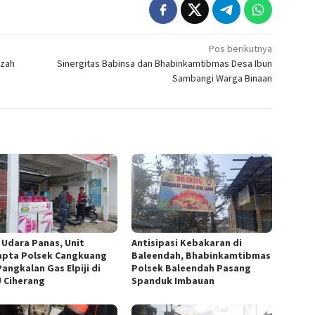
Pos berikutnya
mzah
Sinergitas Babinsa dan Bhabinkamtibmas Desa Ibun
Sambangi Warga Binaan
 Udara Panas, Unit
Antisipasi Kebakaran di
pta Polsek Cangkuang
Baleendah, Bhabinkamtibmas
angkalan Gas Elpiji di
Polsek Baleendah Pasang
 Ciherang
Spanduk Imbauan