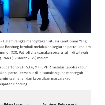
– Dalam rangka menciptakan situasi Kamtibmas Yang
esta Bandung kembali melakukan kegiatan patroli malam
mor (C3), Patroli dilaksanakan secara rutin di wilayah
. Rabu (12 Maret 2025) malam
Subartono S.H, S.I.K, M.H CPHR melalui Kapolsek Ibun
kan, patroli tersebut di laksanakan guna mencegah
enjamin keamanan dan ketertiban masyarakat
bupaten Bandung.
hu Udara Panas, Unit
Antisipasi Kebakaran di