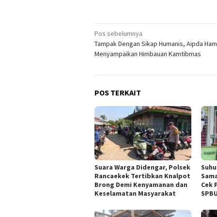
Navigasi
Pos sebelumnya
Tampak Dengan Sikap Humanis, Aipda Ha
pos
Menyampaikan Himbauan Kamtibmas
POS TERKAIT
Suara Warga Didengar, Polsek
Suhu
Rancaekek Tertibkan Knalpot
Sama
Brong Demi Kenyamanan dan
Cek P
Keselamatan Masyarakat
SPBU