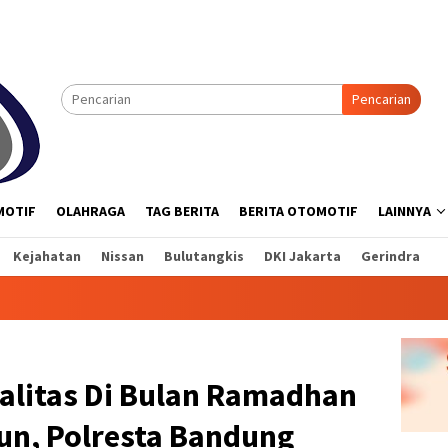
Pencarian
MOTIF
OLAHRAGA
TAG BERITA
BERITA OTOMOTIF
LAINNYA
Kejahatan
Nissan
Bulutangkis
DKI Jakarta
Gerindra
alitas Di Bulan Ramadhan
un, Polresta Bandung