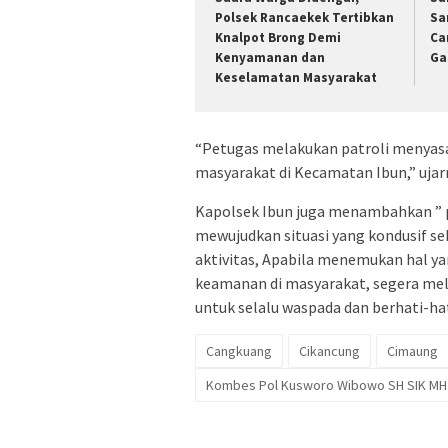
Polsek Rancaekek Tertibkan
Sa
Knalpot Brong Demi
Ca
Kenyamanan dan
Ga
Keselamatan Masyarakat
“Petugas melakukan patroli menyasar
masyarakat di Kecamatan Ibun,” ujar
Kapolsek Ibun juga menambahkan ” pa
mewujudkan situasi yang kondusif s
aktivitas, Apabila menemukan hal y
keamanan di masyarakat, segera mel
untuk selalu waspada dan berhati-hat
Cangkuang
Cikancung
Cimaung
Kombes Pol Kusworo Wibowo SH SIK MH