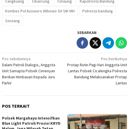
Cangkuang
Cikancung
Cimaung
Kapolresta Bandung
Kombes Pol Kusworo Wibowo SH SIK MH
Polresta bandung
Soreang
SEBARKAN
Navigasi
Pos sebelumnya
Pos berikutnya
Dalam Patroli Dialogis, Anggota
Protap Rutin Pagi Hari Anggota Unit
pos
Unit Samapta Polsek Cimenyan
Lantas Polsek Cicalengka Polresta
Berikan Himbauan Kepada Juru
Bandung Melaksanakan Protap
Parkir
Lantas
POS TERKAIT
Polsek Margahayu Intensifkan
Blue Light Patroli Presisi KRYD
Malam, Jaga Wilayah Tetap