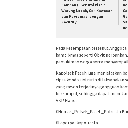
Sambangi Sentral Bisnis
Ka
Warung Lobak, Cek Kawasan
Ca
dan Koordinasi dengan
Ga
Security
Sa
Re
Pada kesempatan tersebut Anggota 
kamtibmas seperti Obvit perbankan,
pemukiman warga serta menyampai
Kapolsek Paseh juga menjelaskan ba
cipta kondisi ini rutin di laksanaka
yang rawan terjadinya gangguan ka
berkumpul, sehingga dapat menekan p
AKP Hario.
#Humas_Polsek_Paseh_Polresta Ba
#Laporpakkapolresta