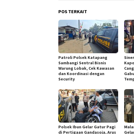
POS TERKAIT
‎Patroli Polsek Katapang
Siner
Sambangi Sentral Bisnis
Kapo
Warung Lobak, Cek Kawasan
Cang
dan Koordinasi dengan
Gabu
Security
Temp
Polsek Ibun Gelar Gatur Pagi
Mala
di Pertigaan Gandasoja, Arus
Gela