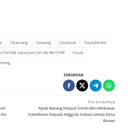
a
Cikancung
Cimaung
Cimenyan
Dayeuhkolot
 Pol Aldi Subartono SH SIK MH CPHR
Paseh
reang
SEBARKAN
Pos berikutnya
seh
Aipda Nanang Hidayat S.Kom Beri Himbauan
m Ke
Kamtibmas Kepada Anggota Satuan Linmas Desa
Binaan