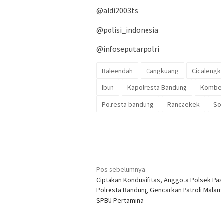
@aldi2003ts
@polisi_indonesia
@infoseputarpolri
Baleendah
Cangkuang
Cicalengk
Ibun
Kapolresta Bandung
Kombes
Polresta bandung
Rancaekek
So
Navigasi
Pos sebelumnya
Ciptakan Kondusifitas, Anggota Polsek Pa
pos
Polresta Bandung Gencarkan Patroli Mala
SPBU Pertamina