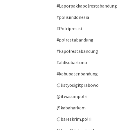
#Laporpakkapolrestabandung
#polisiindonesia
#Polripresisi
#polrestabandung
#kapolrestabandung
#aldisubartono
#kabupatenbandung
@listyosigitprabowo
@itwasumpolri
@kabaharkam
@bareskrim.polri