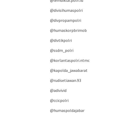
@lemdiklatpolri.id
@divisihumaspolri
@divpropampolri
@humaskorpbrimob
@divtikpolri
@ssdm_polri
@korlantaspolri.ntmc
@kapolda_jawabarat
@rudisetiawan.93
@adivivid
@ccicpolri
@humaspoldajabar