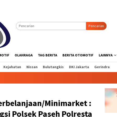
Pencarian
MOTIF
OLAHRAGA
TAG BERITA
BERITA OTOMOTIF
LAINNYA
Kejahatan
Nissan
Bulutangkis
DKI Jakarta
Gerindra
erbelanjaan/Minimarket :
gsi Polsek Paseh Polresta