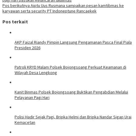
Pos berikutnya
Aiptu Uus Rusmana sampaikan pesan kamtibmas ke
karyawan serta security PT Indoneptune Rancaekek
Pos terkait
AKP Faizal Riandy Pimpin Langsung Pengamanan Pasca Final Piala
Presiden 2026
Patroli KRYD Malam Polsek Bojongsoang Perkuat Keamanan di
Wilayah Desa Lengkong
Kanit Binmas Polsek Bojongsoang Buktikan Pengabdian Melalui
Pelayanan Pagi Hari
Polisi Hadir Sejak Pagi, Bripka Helmi dan Bripka Nandar Sigap Urai
Kemacetan