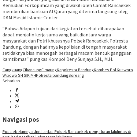
Kemudian Forkopimcam yang diwakili oleh Camat Rancaekek
memberikan bantuan Al Quran yang diterima langsung oleg
DKM Masjid Islamic Center.
“Bahwa Adapun tujuan dari kegiatan tersebut diharapakan
dapat menjalin kerja sama yang baik diantara warga
masyarakat dan Polri khususnya Polsek Rancaekek Polresta
Bandung, dengan hadirnya kepolisian di tengah masyarakat
setidaknya bisa mencegah berbagai macam bentuk gangguan
kamtibmas” pungkas Kompol Deny Sunjaya S.H., M.H.
Cangkuang
Cikancung
Cimaung
Kapolresta Bandung
Kombes Pol Kusworo
Wibowo SH SIK MH
Polresta bandung
Soreang
Sebarkan
Navigasi pos
Pos sebelumnya
Unit Lantas Polsek Rancaekek pengaturan lalulintas di
pagi hari pastikan kelancaran lalulintas