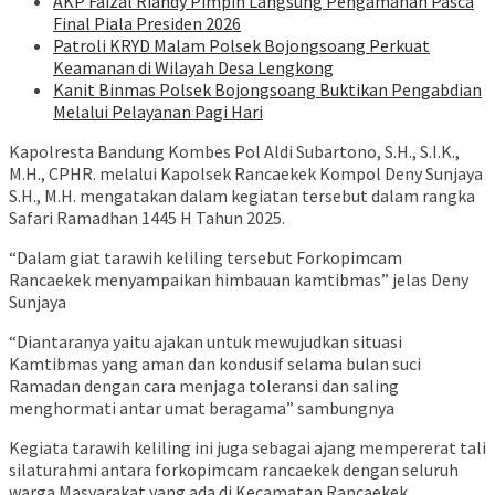
AKP Faizal Riandy Pimpin Langsung Pengamanan Pasca
Final Piala Presiden 2026
Patroli KRYD Malam Polsek Bojongsoang Perkuat
Keamanan di Wilayah Desa Lengkong
Kanit Binmas Polsek Bojongsoang Buktikan Pengabdian
Melalui Pelayanan Pagi Hari
Kapolresta Bandung Kombes Pol Aldi Subartono, S.H., S.I.K.,
M.H., CPHR. melalui Kapolsek Rancaekek Kompol Deny Sunjaya
S.H., M.H. mengatakan dalam kegiatan tersebut dalam rangka
Safari Ramadhan 1445 H Tahun 2025.
“Dalam giat tarawih keliling tersebut Forkopimcam
Rancaekek menyampaikan himbauan kamtibmas” jelas Deny
Sunjaya
“Diantaranya yaitu ajakan untuk mewujudkan situasi
Kamtibmas yang aman dan kondusif selama bulan suci
Ramadan dengan cara menjaga toleransi dan saling
menghormati antar umat beragama” sambungnya
Kegiata tarawih keliling ini juga sebagai ajang mempererat tali
silaturahmi antara forkopimcam rancaekek dengan seluruh
warga Masyarakat yang ada di Kecamatan Rancaekek.