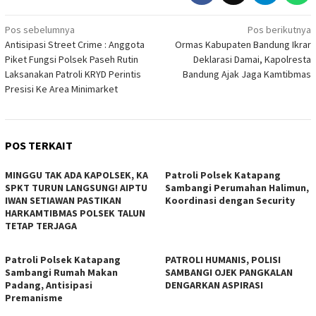
Navigasi
Pos sebelumnya
Pos berikutnya
Antisipasi Street Crime : Anggota
Ormas Kabupaten Bandung Ikrar
pos
Piket Fungsi Polsek Paseh Rutin
Deklarasi Damai, Kapolresta
Laksanakan Patroli KRYD Perintis
Bandung Ajak Jaga Kamtibmas
Presisi Ke Area Minimarket
POS TERKAIT
MINGGU TAK ADA KAPOLSEK, KA
‎Patroli Polsek Katapang
SPKT TURUN LANGSUNG! AIPTU
Sambangi Perumahan Halimun,
IWAN SETIAWAN PASTIKAN
Koordinasi dengan Security
HARKAMTIBMAS POLSEK TALUN
TETAP TERJAGA
‎Patroli Polsek Katapang
‎PATROLI HUMANIS, POLISI
Sambangi Rumah Makan
SAMBANGI OJEK PANGKALAN
Padang, Antisipasi
DENGARKAN ASPIRASI
Premanisme