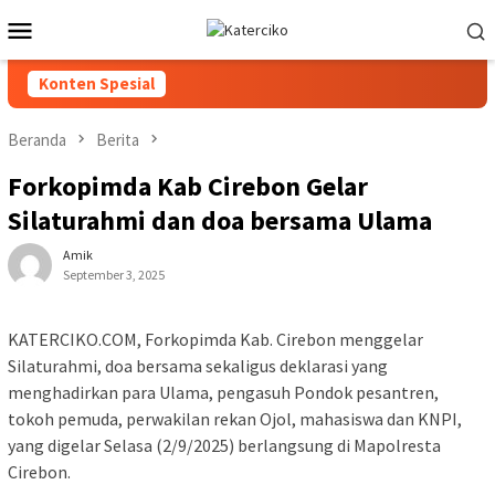
Loncat
Menu
ke
Mobile
konten
Konten Spesial
Beranda
Berita
Forkopimda Kab Cirebon Gelar
Silaturahmi dan doa bersama Ulama
Amik
September 3, 2025
KATERCIKO.COM, Forkopimda Kab. Cirebon menggelar
Silaturahmi, doa bersama sekaligus deklarasi yang
menghadirkan para Ulama, pengasuh Pondok pesantren,
tokoh pemuda, perwakilan rekan Ojol, mahasiswa dan KNPI,
yang digelar Selasa (2/9/2025) berlangsung di Mapolresta
Cirebon.