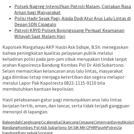
Polsek Nagreg Intensifkan Patroli Malam, Ciptakan Rasa
Aman bagi Masyarakat
Polisi Hadir Sejak Pagi, Aipda Dodi Atur Arus Lalu Lintas di
Depan SDN Cipagalo
Patroli KRYD Polsek Bojongsoang Perkuat Keamanan
Wilayah Saat Malam Hari
Kapolsek Margahayu AKP Hasbi Ask Sidiqie, B.Sh. menegaskan
bahwa peningkatan kualitas pelayanan publik melalui
kehadiran polisi pada jam-jam sibuk merupakan tindak lanjut
arahan Kapolresta Bandung Kombes Pol Dr. Aldi Subartono.
Selain memastikan kelancaran arus lalu lintas, masyarakat
juga diimbau tetap menjaga ketertiban dan segera melapor
melalui Lapor Pak Kapolresta 0822-1115-9110 bila
membutuhkan bantuan kepolisian.
Hasil pelaksanaan gatur pagi menunjukkan arus lalu lintas
berjalan tertib, aman, dan lancar, serta tidak terjadi gangguan
menonjol di lapangan.
Baleendah
Cangkuang
Cicalengka
Cikancung
Cimaung
Cimenyan
Dayeuhkolot
Bandung
Kombes Pol Aldi Subartono SH SIK MH CPHR
Paseh
Polresta
bandung
Rancaekek
Soreang