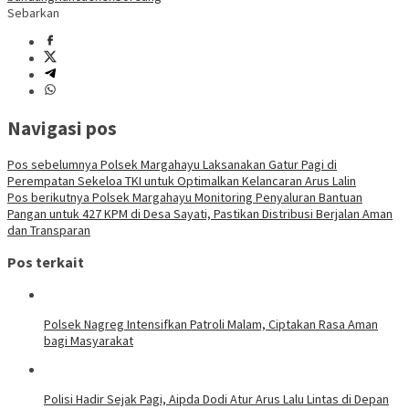
Sebarkan
Navigasi pos
Pos sebelumnya
Polsek Margahayu Laksanakan Gatur Pagi di
Perempatan Sekeloa TKI untuk Optimalkan Kelancaran Arus Lalin
Pos berikutnya
Polsek Margahayu Monitoring Penyaluran Bantuan
Pangan untuk 427 KPM di Desa Sayati, Pastikan Distribusi Berjalan Aman
dan Transparan
Pos terkait
Polsek Nagreg Intensifkan Patroli Malam, Ciptakan Rasa Aman
bagi Masyarakat
Polisi Hadir Sejak Pagi, Aipda Dodi Atur Arus Lalu Lintas di Depan