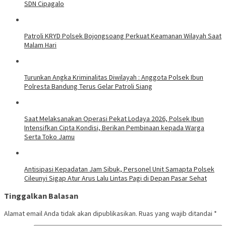
SDN Cipagalo
Patroli KRYD Polsek Bojongsoang Perkuat Keamanan Wilayah Saat
Malam Hari
Turunkan Angka Kriminalitas Diwilayah : Anggota Polsek Ibun
Polresta Bandung Terus Gelar Patroli Siang
Saat Melaksanakan Operasi Pekat Lodaya 2026, Polsek Ibun
Intensifkan Cipta Kondisi, Berikan Pembinaan kepada Warga
Serta Toko Jamu
Antisipasi Kepadatan Jam Sibuk, Personel Unit Samapta Polsek
Cileunyi Sigap Atur Arus Lalu Lintas Pagi di Depan Pasar Sehat
Tinggalkan Balasan
Alamat email Anda tidak akan dipublikasikan.
Ruas yang wajib ditandai
*