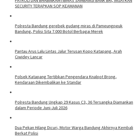
‎PATROLI DAN BHABINKAMTIBMAS SAMBANGI BANK BRI, INGATKAN
SECURITY TERAPKAN SOP KEAMANAN
Polresta Bandung gerebek gudang miras di Pameungpeuk
Bandung, Polisi Sita 7.000 Botol Berbagai Merek
Pantau Arus Lalu Lintas Jalur Terusan Kopo Katapang, Arah
Ciwidey Lancar
Polsek Katapang Tertibkan Pengendara Knalpot Brong,
Kendaraan Dikembalikan ke Standar
Polresta Bandung Ungkap 29 Kasus C3, 36 Tersangka Diamankan
dalam Periode Juni-Juli 2026
Dua Pekan Hilang Dicuri, Motor Warga Bandung Akhirnya Kembali
Berkat Polisi