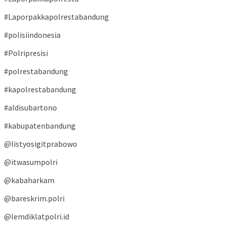
#Laporpakkapolrestabandung
#polisiindonesia
#Polripresisi
#polrestabandung
#kapolrestabandung
#aldisubartono
#kabupatenbandung
@listyosigitprabowo
@itwasumpolri
@kabaharkam
@bareskrim.polri
@lemdiklatpolri.id