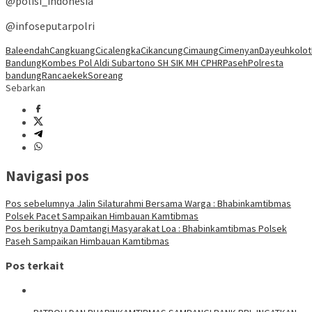
@polisi_indonesia
@infoseputarpolri
Baleendah
Cangkuang
Cicalengka
Cikancung
Cimaung
Cimenyan
Dayeuhkolot
Bandung
Kombes Pol Aldi Subartono SH SIK MH CPHR
Paseh
Polresta
bandung
Rancaekek
Soreang
Sebarkan
Navigasi pos
Pos sebelumnya
Jalin Silaturahmi Bersama Warga : Bhabinkamtibmas
Polsek Pacet Sampaikan Himbauan Kamtibmas
Pos berikutnya
Damtangi Masyarakat Loa : Bhabinkamtibmas Polsek
Paseh Sampaikan Himbauan Kamtibmas
Pos terkait