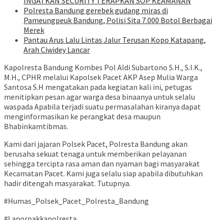
INGATKAN SECURITY TERAPKAN SOP KEAMANAN
Polresta Bandung gerebek gudang miras di
Pameungpeuk Bandung, Polisi Sita 7.000 Botol Berbagai
Merek
Pantau Arus Lalu Lintas Jalur Terusan Kopo Katapang,
Arah Ciwidey Lancar
Kapolresta Bandung Kombes Pol Aldi Subartono S.H., S.I.K.,
M.H., CPHR melalui Kapolsek Pacet AKP Asep Mulia Warga
Santosa S.H mengatakan pada kegiatan kali ini, petugas
menitipkan pesan agar warga desa binaanya untuk selalu
waspada Apabila terjadi suatu permasalahan kiranya dapat
menginformasikan ke perangkat desa maupun
Bhabinkamtibmas.
Kami dari jajaran Polsek Pacet, Polresta Bandung akan
berusaha sekuat tenaga untuk memberikan pelayanan
sehingga tercipta rasa aman dan nyaman bagi masyarakat
Kecamatan Pacet. Kami juga selalu siap apabila dibutuhkan
hadir ditengah masyarakat. Tutupnya.
#Humas_Polsek_Pacet_Polresta_Bandung
#Laporpakkapolresta