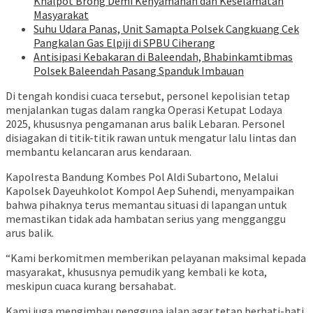
Knalpot Brong Demi Kenyamanan dan Keselamatan
Masyarakat
Suhu Udara Panas, Unit Samapta Polsek Cangkuang Cek
Pangkalan Gas Elpiji di SPBU Ciherang
Antisipasi Kebakaran di Baleendah, Bhabinkamtibmas
Polsek Baleendah Pasang Spanduk Imbauan
Di tengah kondisi cuaca tersebut, personel kepolisian tetap
menjalankan tugas dalam rangka Operasi Ketupat Lodaya
2025, khususnya pengamanan arus balik Lebaran. Personel
disiagakan di titik-titik rawan untuk mengatur lalu lintas dan
membantu kelancaran arus kendaraan.
Kapolresta Bandung Kombes Pol Aldi Subartono, Melalui
Kapolsek Dayeuhkolot Kompol Aep Suhendi, menyampaikan
bahwa pihaknya terus memantau situasi di lapangan untuk
memastikan tidak ada hambatan serius yang mengganggu
arus balik.
“Kami berkomitmen memberikan pelayanan maksimal kepada
masyarakat, khususnya pemudik yang kembali ke kota,
meskipun cuaca kurang bersahabat.
Kami juga mengimbau pengguna jalan agar tetap berhati-hati