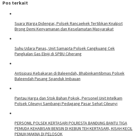
Pos terkait
Suara Warga Didengar, Polsek Rancaekek Tertibkan Knalpot
Brong Demi Kenyamanan dan Keselamatan Masyarakat
Suhu Udara Panas, Unit Samapta Polsek Cangkuang Cek
Pangkalan Gas Elpiji di SPBU Ciherang
Antisipasi Kebakaran di Baleendah, Bhabinkamtibmas Polsek
Baleendah Pasang Spanduk Imbauan
Pantau Harga dan Stok Bahan Pokok, Personel Unit Intelkam
Polsek Cileunyi Sambangi Pedagang Pasar Sehat Cileunyi
PERSONIL POLSEK KERTASARI POLRESTA BANDUNG BANTU TIGA
PEMUDA KEHABISAN BENSIN DI KEBUN TEH KERTASARI, KISAH KECIL
PENUH MAKNA DI PELOSOK