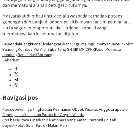
dan mematuhi arahan petugas,” tuturnya.
Masyarakat diimbau untuk selalu waspada terhadap potensi
genangan dan banjir di beberapa titik rawan saat musim hujan,
serta segera melaporkan jika terdapat kondisi yang
membahayakan keselamatan di jalan.
Baleendah
Cangkuang
Cicalengka
Cikancung
Cimaung
Cimenyan
Dayeuhkolot
Bandung
Kombes Pol Aldi Subartono SH SIK MH CPHR
Paseh
Polresta
bandung
Rancaekek
Soreang
Sebarkan
Navigasi pos
Pos sebelumnya
Tingkatkan Keamanan Obyek Wisata, Anggota apolsk
Cimenyan Laksanakan Patroli Ke Obyek Wisata
Pos berikutnya
Ciptakan Kamtibmas yang Aman, Personil Polsek
Dayeuhkolot Gelar Patroli Malam Hari