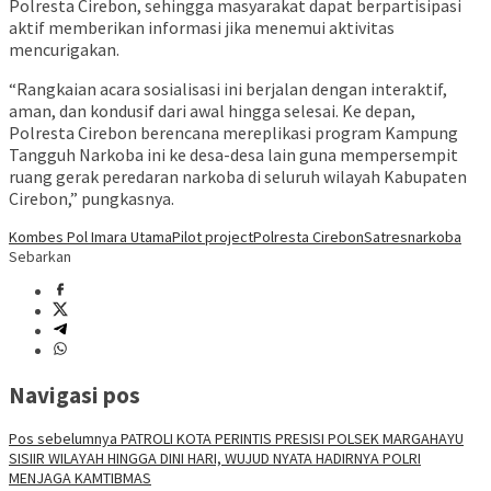
Polresta Cirebon, sehingga masyarakat dapat berpartisipasi
aktif memberikan informasi jika menemui aktivitas
mencurigakan.
“Rangkaian acara sosialisasi ini berjalan dengan interaktif,
aman, dan kondusif dari awal hingga selesai. Ke depan,
Polresta Cirebon berencana mereplikasi program Kampung
Tangguh Narkoba ini ke desa-desa lain guna mempersempit
ruang gerak peredaran narkoba di seluruh wilayah Kabupaten
Cirebon,” pungkasnya.
Kombes Pol Imara Utama
Pilot project
Polresta Cirebon
Satresnarkoba
Sebarkan
Navigasi pos
Pos sebelumnya
PATROLI KOTA PERINTIS PRESISI POLSEK MARGAHAYU
SISIIR WILAYAH HINGGA DINI HARI, WUJUD NYATA HADIRNYA POLRI
MENJAGA KAMTIBMAS