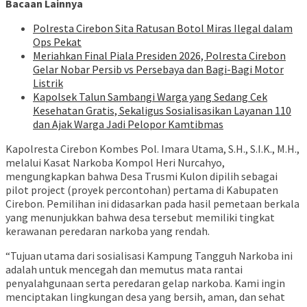
Bacaan Lainnya
Polresta Cirebon Sita Ratusan Botol Miras Ilegal dalam
Ops Pekat
Meriahkan Final Piala Presiden 2026, Polresta Cirebon
Gelar Nobar Persib vs Persebaya dan Bagi-Bagi Motor
Listrik
Kapolsek Talun Sambangi Warga yang Sedang Cek
Kesehatan Gratis, Sekaligus Sosialisasikan Layanan 110
dan Ajak Warga Jadi Pelopor Kamtibmas
Kapolresta Cirebon Kombes Pol. Imara Utama, S.H., S.I.K., M.H.,
melalui Kasat Narkoba Kompol Heri Nurcahyo,
mengungkapkan bahwa Desa Trusmi Kulon dipilih sebagai
pilot project (proyek percontohan) pertama di Kabupaten
Cirebon. Pemilihan ini didasarkan pada hasil pemetaan berkala
yang menunjukkan bahwa desa tersebut memiliki tingkat
kerawanan peredaran narkoba yang rendah.
“Tujuan utama dari sosialisasi Kampung Tangguh Narkoba ini
adalah untuk mencegah dan memutus mata rantai
penyalahgunaan serta peredaran gelap narkoba. Kami ingin
menciptakan lingkungan desa yang bersih, aman, dan sehat