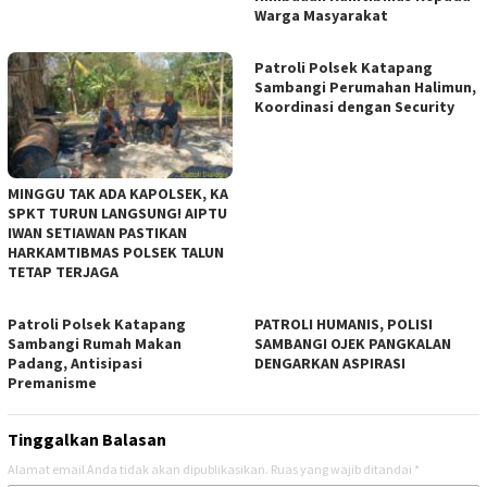
Warga Masyarakat
‎Patroli Polsek Katapang
Sambangi Perumahan Halimun,
Koordinasi dengan Security
MINGGU TAK ADA KAPOLSEK, KA
SPKT TURUN LANGSUNG! AIPTU
IWAN SETIAWAN PASTIKAN
HARKAMTIBMAS POLSEK TALUN
TETAP TERJAGA
‎Patroli Polsek Katapang
‎PATROLI HUMANIS, POLISI
Sambangi Rumah Makan
SAMBANGI OJEK PANGKALAN
Padang, Antisipasi
DENGARKAN ASPIRASI
Premanisme
Tinggalkan Balasan
Alamat email Anda tidak akan dipublikasikan.
Ruas yang wajib ditandai
*