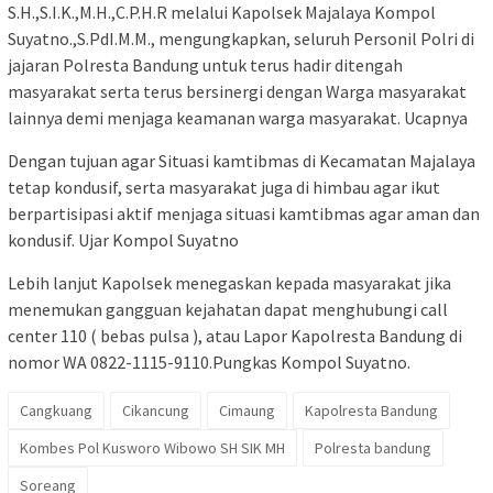
S.H.,S.I.K.,M.H.,C.P.H.R melalui Kapolsek Majalaya Kompol
Suyatno.,S.PdI.M.M., mengungkapkan, seluruh Personil Polri di
jajaran Polresta Bandung untuk terus hadir ditengah
masyarakat serta terus bersinergi dengan Warga masyarakat
lainnya demi menjaga keamanan warga masyarakat. Ucapnya
Dengan tujuan agar Situasi kamtibmas di Kecamatan Majalaya
tetap kondusif, serta masyarakat juga di himbau agar ikut
berpartisipasi aktif menjaga situasi kamtibmas agar aman dan
kondusif. Ujar Kompol Suyatno
Lebih lanjut Kapolsek menegaskan kepada masyarakat jika
menemukan gangguan kejahatan dapat menghubungi call
center 110 ( bebas pulsa ), atau Lapor Kapolresta Bandung di
nomor WA 0822-1115-9110.Pungkas Kompol Suyatno.
Cangkuang
Cikancung
Cimaung
Kapolresta Bandung
Kombes Pol Kusworo Wibowo SH SIK MH
Polresta bandung
Soreang