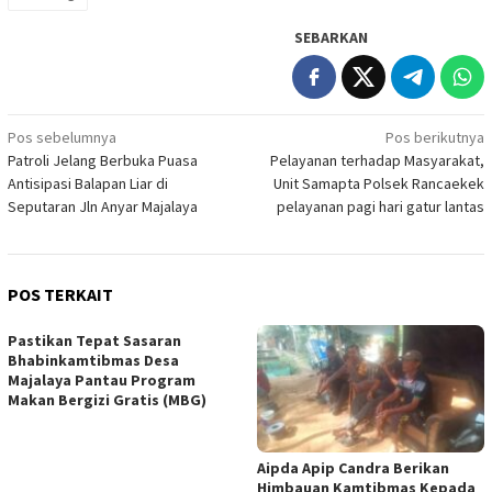
SEBARKAN
Navigasi
Pos sebelumnya
Pos berikutnya
Patroli Jelang Berbuka Puasa
Pelayanan terhadap Masyarakat,
pos
Antisipasi Balapan Liar di
Unit Samapta Polsek Rancaekek
Seputaran Jln Anyar Majalaya
pelayanan pagi hari gatur lantas
POS TERKAIT
Pastikan Tepat Sasaran
Bhabinkamtibmas Desa
Majalaya Pantau Program
Makan Bergizi Gratis (MBG)
Aipda Apip Candra Berikan
Himbauan Kamtibmas Kepada