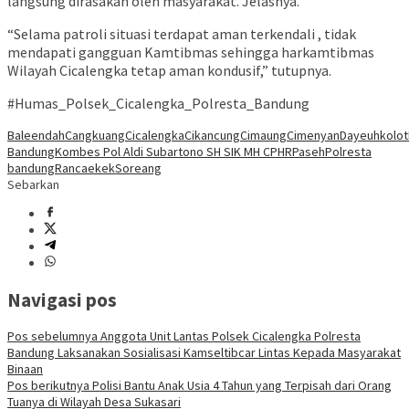
langsung dirasakan oleh masyarakat. Jelasnya.
“Selama patroli situasi terdapat aman terkendali , tidak
mendapati gangguan Kamtibmas sehingga harkamtibmas
Wilayah Cicalengka tetap aman kondusif,” tutupnya.
#Humas_Polsek_Cicalengka_Polresta_Bandung
Baleendah
Cangkuang
Cicalengka
Cikancung
Cimaung
Cimenyan
Dayeuhkolot
Bandung
Kombes Pol Aldi Subartono SH SIK MH CPHR
Paseh
Polresta
bandung
Rancaekek
Soreang
Sebarkan
Navigasi pos
Pos sebelumnya
Anggota Unit Lantas Polsek Cicalengka Polresta
Bandung Laksanakan Sosialisasi Kamseltibcar Lintas Kepada Masyarakat
Binaan
Pos berikutnya
Polisi Bantu Anak Usia 4 Tahun yang Terpisah dari Orang
Tuanya di Wilayah Desa Sukasari