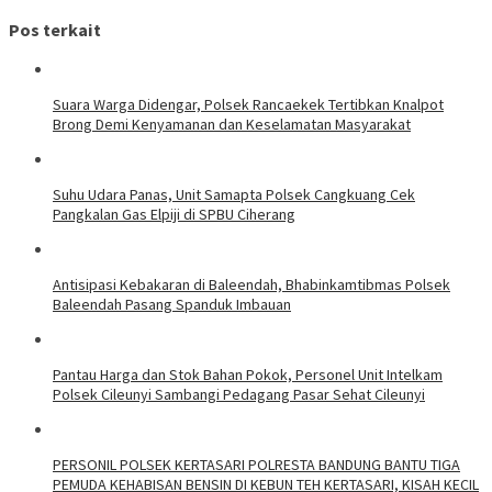
Pos terkait
Suara Warga Didengar, Polsek Rancaekek Tertibkan Knalpot
Brong Demi Kenyamanan dan Keselamatan Masyarakat
Suhu Udara Panas, Unit Samapta Polsek Cangkuang Cek
Pangkalan Gas Elpiji di SPBU Ciherang
Antisipasi Kebakaran di Baleendah, Bhabinkamtibmas Polsek
Baleendah Pasang Spanduk Imbauan
Pantau Harga dan Stok Bahan Pokok, Personel Unit Intelkam
Polsek Cileunyi Sambangi Pedagang Pasar Sehat Cileunyi
PERSONIL POLSEK KERTASARI POLRESTA BANDUNG BANTU TIGA
PEMUDA KEHABISAN BENSIN DI KEBUN TEH KERTASARI, KISAH KECIL