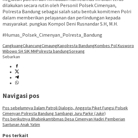
dilakukan secara rutin oleh Personil Polsek Cimenyan,
Polresta Bandung sebagai salah satu bentuk komitmen Polri
dalam memberikan pelayanan dan perlindungan kepada
masyarakat. pungkas Kompol Deni Rusnandar S.H, M.H.
#Humas_Polsek_Cimenyan_Polresta_Bandung
Cangkuang
Cikancung
Cimaung
Kapolresta Bandung
Kombes Pol Kusworo
Wibowo SH SIK MH
Polresta bandung
Soreang
Sebarkan
Navigasi pos
Pos sebelumnya
Dalam Patroli Dialogis, Anggota Piket Fungsi Polsek
Cimenyan Polresta Bandung Sambangi Juru Parkir (Jukir)
Pos berikutnya
Bhabinkamtibmas Desa Cimenyan Hadiri Pemberian
Santunan Anak Yatim
Pos terkait