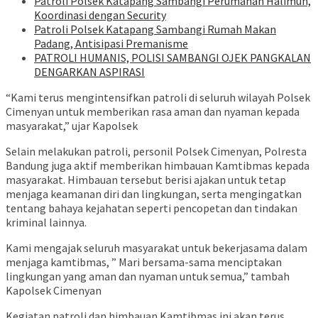
‎Patroli Polsek Katapang Sambangi Perumahan Halimun,
Koordinasi dengan Security
‎Patroli Polsek Katapang Sambangi Rumah Makan
Padang, Antisipasi Premanisme
‎PATROLI HUMANIS, POLISI SAMBANGI OJEK PANGKALAN
DENGARKAN ASPIRASI
“Kami terus mengintensifkan patroli di seluruh wilayah Polsek
Cimenyan untuk memberikan rasa aman dan nyaman kepada
masyarakat,” ujar Kapolsek
Selain melakukan patroli, personil Polsek Cimenyan, Polresta
Bandung juga aktif memberikan himbauan Kamtibmas kepada
masyarakat. Himbauan tersebut berisi ajakan untuk tetap
menjaga keamanan diri dan lingkungan, serta mengingatkan
tentang bahaya kejahatan seperti pencopetan dan tindakan
kriminal lainnya.
Kami mengajak seluruh masyarakat untuk bekerjasama dalam
menjaga kamtibmas, ” Mari bersama-sama menciptakan
lingkungan yang aman dan nyaman untuk semua,” tambah
Kapolsek Cimenyan
Kegiatan patroli dan himbauan Kamtibmas ini akan terus