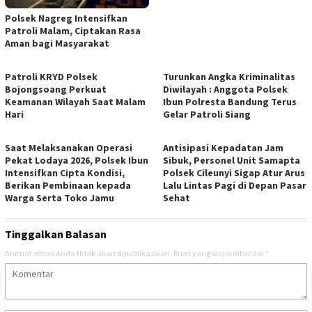
Polsek Nagreg Intensifkan
Patroli Malam, Ciptakan Rasa
Aman bagi Masyarakat
Patroli KRYD Polsek
Turunkan Angka Kriminalitas
Bojongsoang Perkuat
Diwilayah : Anggota Polsek
Keamanan Wilayah Saat Malam
Ibun Polresta Bandung Terus
Hari
Gelar Patroli Siang
Saat Melaksanakan Operasi
Antisipasi Kepadatan Jam
Pekat Lodaya 2026, Polsek Ibun
Sibuk, Personel Unit Samapta
Intensifkan Cipta Kondisi,
Polsek Cileunyi Sigap Atur Arus
Berikan Pembinaan kepada
Lalu Lintas Pagi di Depan Pasar
Warga Serta Toko Jamu
Sehat
Tinggalkan Balasan
Alamat email Anda tidak akan dipublikasikan.
Ruas yang wajib ditandai
*