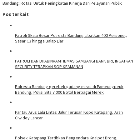
Bandung: Rotasi Untuk Peningkatan Kinerja Dan Pelayanan Publik
Pos terkait
Patroli Skala Besar Polresta Bandung Libatkan 400 Personel,
Sasar C3 hingga Balap Liar
‎PATROLI DAN BHABINKAMTIBMAS SAMBANGI BANK BRI, INGATKAN
SECURITY TERAPKAN SOP KEAMANAN
Polresta Bandung gerebek gudang miras di Pameungpeuk
Bandung, Polisi Sita 7.000 Botol Berbagai Merek
Pantau Arus Lalu Lintas Jalur Terusan Kopo Katapang, Arah
Ciwidey Lancar
Polsek Katapang Tertibkan Pengendara Knalpot Brong,