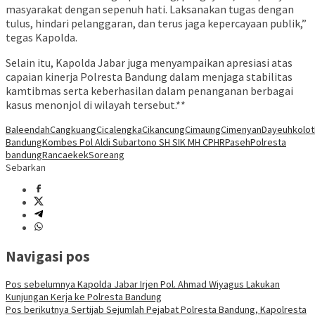
masyarakat dengan sepenuh hati. Laksanakan tugas dengan
tulus, hindari pelanggaran, dan terus jaga kepercayaan publik,”
tegas Kapolda.
Selain itu, Kapolda Jabar juga menyampaikan apresiasi atas
capaian kinerja Polresta Bandung dalam menjaga stabilitas
kamtibmas serta keberhasilan dalam penanganan berbagai
kasus menonjol di wilayah tersebut.**
Baleendah
Cangkuang
Cicalengka
Cikancung
Cimaung
Cimenyan
Dayeuhkolot
Bandung
Kombes Pol Aldi Subartono SH SIK MH CPHR
Paseh
Polresta
bandung
Rancaekek
Soreang
Sebarkan
Navigasi pos
Pos sebelumnya
Kapolda Jabar Irjen Pol. Ahmad Wiyagus Lakukan
Kunjungan Kerja ke Polresta Bandung
Pos berikutnya
Sertijab Sejumlah Pejabat Polresta Bandung, Kapolresta