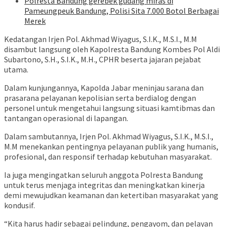
Polresta Bandung gerebek gudang miras di
Pameungpeuk Bandung, Polisi Sita 7.000 Botol Berbagai
Merek
Kedatangan Irjen Pol. Akhmad Wiyagus, S.I.K., M.S.I., M.M
disambut langsung oleh Kapolresta Bandung Kombes Pol Aldi
Subartono, S.H., S.I.K., M.H., CPHR beserta jajaran pejabat
utama.
Dalam kunjungannya, Kapolda Jabar meninjau sarana dan
prasarana pelayanan kepolisian serta berdialog dengan
personel untuk mengetahui langsung situasi kamtibmas dan
tantangan operasional di lapangan.
Dalam sambutannya, Irjen Pol. Akhmad Wiyagus, S.I.K., M.S.I.,
M.M menekankan pentingnya pelayanan publik yang humanis,
profesional, dan responsif terhadap kebutuhan masyarakat.
Ia juga mengingatkan seluruh anggota Polresta Bandung
untuk terus menjaga integritas dan meningkatkan kinerja
demi mewujudkan keamanan dan ketertiban masyarakat yang
kondusif.
“Kita harus hadir sebagai pelindung, pengayom, dan pelayan