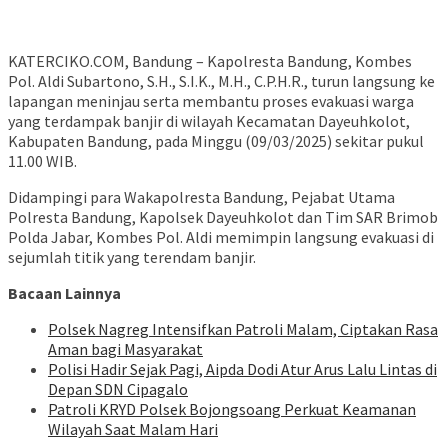
KATERCIKO.COM, Bandung – Kapolresta Bandung, Kombes
Pol. Aldi Subartono, S.H., S.I.K., M.H., C.P.H.R., turun langsung ke
lapangan meninjau serta membantu proses evakuasi warga
yang terdampak banjir di wilayah Kecamatan Dayeuhkolot,
Kabupaten Bandung, pada Minggu (09/03/2025) sekitar pukul
11.00 WIB.
Didampingi para Wakapolresta Bandung, Pejabat Utama
Polresta Bandung, Kapolsek Dayeuhkolot dan Tim SAR Brimob
Polda Jabar, Kombes Pol. Aldi memimpin langsung evakuasi di
sejumlah titik yang terendam banjir.
Bacaan Lainnya
Polsek Nagreg Intensifkan Patroli Malam, Ciptakan Rasa
Aman bagi Masyarakat
Polisi Hadir Sejak Pagi, Aipda Dodi Atur Arus Lalu Lintas di
Depan SDN Cipagalo
Patroli KRYD Polsek Bojongsoang Perkuat Keamanan
Wilayah Saat Malam Hari