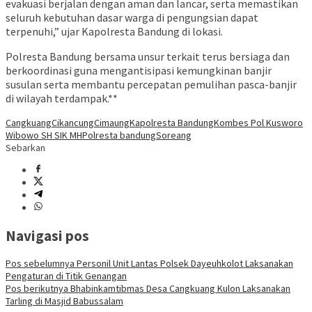
evakuasi berjalan dengan aman dan lancar, serta memastikan
seluruh kebutuhan dasar warga di pengungsian dapat
terpenuhi,” ujar Kapolresta Bandung di lokasi.
Polresta Bandung bersama unsur terkait terus bersiaga dan
berkoordinasi guna mengantisipasi kemungkinan banjir
susulan serta membantu percepatan pemulihan pasca-banjir
di wilayah terdampak.**
Cangkuang
Cikancung
Cimaung
Kapolresta Bandung
Kombes Pol Kusworo
Wibowo SH SIK MH
Polresta bandung
Soreang
Sebarkan
Navigasi pos
Pos sebelumnya
Personil Unit Lantas Polsek Dayeuhkolot Laksanakan
Pengaturan di Titik Genangan
Pos berikutnya
Bhabinkamtibmas Desa Cangkuang Kulon Laksanakan
Tarling di Masjid Babussalam