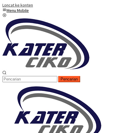
Loncat ke konten
Menu Mobile
Pencarian