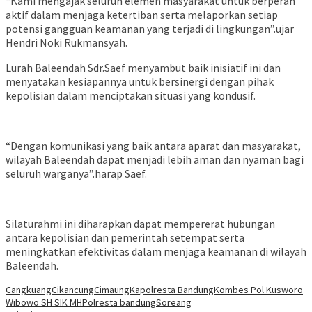
“Kami mengajak seluruh elemen masyarakat untuk berperan
aktif dalam menjaga ketertiban serta melaporkan setiap
potensi gangguan keamanan yang terjadi di lingkungan”.ujar
Hendri Noki Rukmansyah.
Lurah Baleendah Sdr.Saef menyambut baik inisiatif ini dan
menyatakan kesiapannya untuk bersinergi dengan pihak
kepolisian dalam menciptakan situasi yang kondusif.
“Dengan komunikasi yang baik antara aparat dan masyarakat,
wilayah Baleendah dapat menjadi lebih aman dan nyaman bagi
seluruh warganya”.harap Saef.
Silaturahmi ini diharapkan dapat mempererat hubungan
antara kepolisian dan pemerintah setempat serta
meningkatkan efektivitas dalam menjaga keamanan di wilayah
Baleendah.
Cangkuang
Cikancung
Cimaung
Kapolresta Bandung
Kombes Pol Kusworo
Wibowo SH SIK MH
Polresta bandung
Soreang