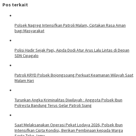
Pos terkait
Polsek Nagreg Intensifkan Patroli Malam, Ciptakan Rasa Aman
bagi Masyarakat
Polisi Hadir Sejak Pagi, Aipda Dodi Atur Arus Lalu Lintas di Depan
SDN Cipagalo
Patroli KRYD Polsek Bojongsoang Perkuat Keamanan Wilayah Saat
Malam Hari
Turunkan Angka Kriminalitas Diwilayah : Anggota Polsek Ibun
Polresta Bandung Terus Gelar Patroli Siang
Saat Melaksanakan Operasi Pekat Lodaya 2026, Polsek Ibun
Intensifkan Cipta Kondisi, Berikan Pembinaan kepada Warga
Serta Toko Jamu