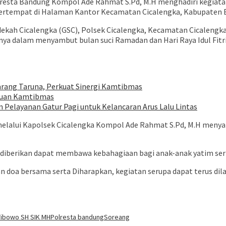
resta Bandung Kompol Ade Rahmat S.Pd, M.H menghadiri kegiata
bertempat di Halaman Kantor Kecamatan Cicalengka, Kabupaten B
dekah Cicalengka (GSC), Polsek Cicalengka, Kecamatan Cicalengk
nya dalam menyambut bulan suci Ramadan dan Hari Raya Idul Fitr
rang Taruna, Perkuat Sinergi Kamtibmas
gguan Kamtibmas
n Pelayanan Gatur Pagi untuk Kelancaran Arus Lalu Lintas
 melalui Kapolsek Cicalengka Kompol Ade Rahmat S.Pd, M.H meny
 diberikan dapat membawa kebahagiaan bagi anak-anak yatim sert
 doa bersama serta Diharapkan, kegiatan serupa dapat terus dila
ibowo SH SIK MH
Polresta bandung
Soreang