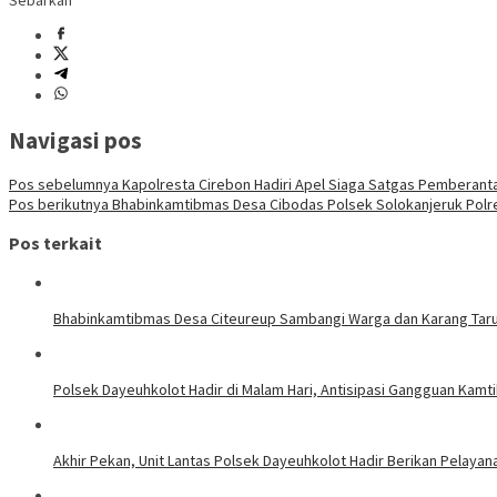
Sebarkan
Navigasi pos
Pos sebelumnya
Kapolresta Cirebon Hadiri Apel Siaga Satgas Pemberan
Pos berikutnya
Bhabinkamtibmas Desa Cibodas Polsek Solokanjeruk Pol
Pos terkait
Bhabinkamtibmas Desa Citeureup Sambangi Warga dan Karang Taru
Polsek Dayeuhkolot Hadir di Malam Hari, Antisipasi Gangguan Kam
Akhir Pekan, Unit Lantas Polsek Dayeuhkolot Hadir Berikan Pelayana