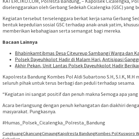
KATERCIKO.COM, Polresta Bandung, – Kapolsek Cicalengka, Pol
diselenggarakan oleh Gerbang Sedekah Cicalengka (GSC) yang 
Kegiatan tersebut terselenggara berkat kerja sama Gerbang Se
bentuk kepedulian sosial GSC terhadap anak-anak yatim, khusus
memberikan kebahagiaan serta semangat bagi mereka.
Bacaan Lainnya
Bhabinkamtibmas Desa Citeureup Sambangi Warga dan Ka
Polsek Dayeuhkolot Hadir di Malam Hari, Antisipasi Gan
Akhir Pekan, Unit Lantas Polsek Dayeuhkolot Hadir Berika
Kapolresta Bandung Kombes Pol Aldi Subartono S.H, S.I.K, M.H
seluruh pihak untuk terus berbagi dan peduli terhadap sesama.
“Kegiatan ini sangat positif dan penuh makna Semoga apa yang
Acara berlangsung dengan penuh kehangatan dan diakhiri dengan
masyarakat. Pungkasnya.
#Humas_Polsek_Cicalengka_Polresta_Bandung
Cangkuang
Cikancung
Cimaung
Kapolresta Bandung
Kombes Pol Kusworo W