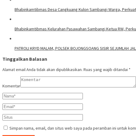
Bhabinkamtibmas Desa Cangkuang Kulon Sambangi Warga, Perkuat
Bhabinkamtibmas Kelurahan Pasawahan Sambangi Ketua RW, Perkuat
PATROLI KRYD MALAM, POLSEK BOJONGSOANG SISIR SEJUMLAH J
Tinggalkan Balasan
Alamat email Anda tidak akan dipublikasikan.
Ruas yang wajib ditandai
*
Komentar
Simpan nama, email, dan situs web saya pada peramban ini untuk kom