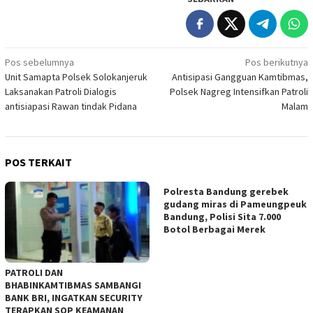
Navigasi
Pos sebelumnya
Pos berikutnya
Unit Samapta Polsek Solokanjeruk
Antisipasi Gangguan Kamtibmas,
pos
Laksanakan Patroli Dialogis
Polsek Nagreg Intensifkan Patroli
antisiapasi Rawan tindak Pidana
Malam
POS TERKAIT
Polresta Bandung gerebek
gudang miras di Pameungpeuk
Bandung, Polisi Sita 7.000
Botol Berbagai Merek
‎PATROLI DAN
BHABINKAMTIBMAS SAMBANGI
BANK BRI, INGATKAN SECURITY
TERAPKAN SOP KEAMANAN