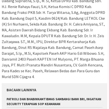
Dadang Supriatna, S.Ip., M. Si, Ketua DPRD kab. Bandung sdri.
HJ. Renie Rahayu Fauzi, S.H, Ketua Komisi C DPRD Kab.
Bandung Fraksi PKB Sdr. H. Tarya Witarsa, S.Ag, Anggota DPRD
Kab. Bandung Dapil 5, Kasdim 0624/Kab. Bandung LETKOL Cke
(K) Sri Nurhaeni, Sekda Kab. Bandung Dr. H. Cakra Amiyana, ST.,
MA, Asisten Daerah Bidang Ekbang Kab. Bandung Sdr. Ir
Kawaludin. M.M, Kepala DPUTR Kab. Bandung Sdr. Dr. Ir. H. Zeis
Zultaqawa. S.T., M.M., IPU, Direktur BPR Kertaraharja Kab.
Bandung, Dirut RS Majalaya Kab. Bandung, Camat Paseh Asep
Darajat, S.Ip., M.Si, Kapolsek Paseh AKP Hario Edi Wibowo. S.H,
Danramil 2403 Paseh KAPTEN Inf Mulyono, PT. Marga Bhuana
Jaya, PT. Multi Pranata Mandiri Nusantara, CV. Galih Kencana,
Para Kades se Kec. Paseh, Relawan Bedas dan Para Guru dan
Murid SDN Cijagra 4.
BACAAN LAINNYA
‎PATROLI DAN BHABINKAMTIBMAS SAMBANGI BANK BRI, INGATKAN
SECURITY TERAPKAN SOP KEAMANAN