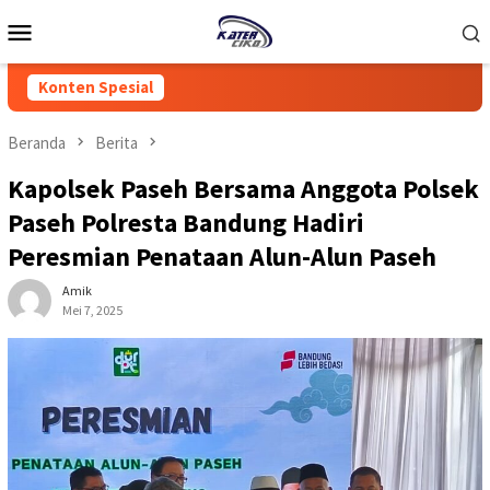
Loncat
Menu
ke
Mobile
konten
Konten Spesial
Beranda
Berita
Kapolsek Paseh Bersama Anggota Polsek
Paseh Polresta Bandung Hadiri
Peresmian Penataan Alun-Alun Paseh
Amik
Mei 7, 2025