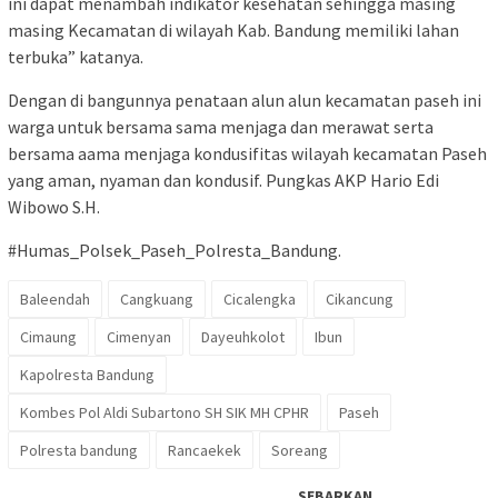
ini dapat menambah indikator kesehatan sehingga masing
masing Kecamatan di wilayah Kab. Bandung memiliki lahan
terbuka” katanya.
Dengan di bangunnya penataan alun alun kecamatan paseh ini
warga untuk bersama sama menjaga dan merawat serta
bersama aama menjaga kondusifitas wilayah kecamatan Paseh
yang aman, nyaman dan kondusif. Pungkas AKP Hario Edi
Wibowo S.H.
#Humas_Polsek_Paseh_Polresta_Bandung.
Baleendah
Cangkuang
Cicalengka
Cikancung
Cimaung
Cimenyan
Dayeuhkolot
Ibun
Kapolresta Bandung
Kombes Pol Aldi Subartono SH SIK MH CPHR
Paseh
Polresta bandung
Rancaekek
Soreang
SEBARKAN