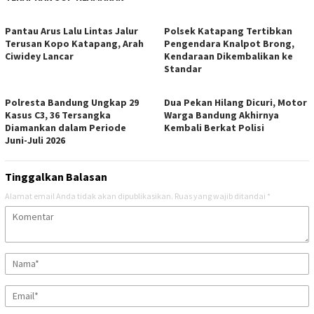
Pantau Arus Lalu Lintas Jalur
Polsek Katapang Tertibkan
Terusan Kopo Katapang, Arah
Pengendara Knalpot Brong,
Ciwidey Lancar
Kendaraan Dikembalikan ke
Standar
Polresta Bandung Ungkap 29
Dua Pekan Hilang Dicuri, Motor
Kasus C3, 36 Tersangka
Warga Bandung Akhirnya
Diamankan dalam Periode
Kembali Berkat Polisi
Juni-Juli 2026
Tinggalkan Balasan
Alamat email Anda tidak akan dipublikasikan.
Ruas yang wajib ditandai
*