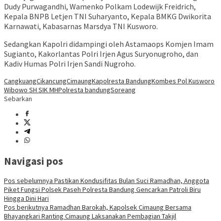
Dudy Purwagandhi, Wamenko Polkam Lodewijk Freidrich,
Kepala BNPB Letjen TNI Suharyanto, Kepala BMKG Dwikorita
Karnawati, Kabasarnas Marsdya TNI Kusworo.
Sedangkan Kapolri didampingi oleh Astamaops Komjen Imam
Sugianto, Kakorlantas Polri Irjen Agus Suryonugroho, dan
Kadiv Humas Polri Irjen Sandi Nugroho.
Cangkuang
Cikancung
Cimaung
Kapolresta Bandung
Kombes Pol Kusworo
Wibowo SH SIK MH
Polresta bandung
Soreang
Sebarkan
Navigasi pos
Pos sebelumnya
Pastikan Kondusifitas Bulan Suci Ramadhan, Anggota
Piket Fungsi Polsek Paseh Polresta Bandung Gencarkan Patroli Biru
Hingga Dini Hari
Pos berikutnya
Ramadhan Barokah, Kapolsek Cimaung Bersama
Bhayangkari Ranting Cimaung Laksanakan Pembagian Takjil