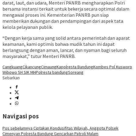
darat, laut, dan udara, Menteri PANRB mengharapkan Polri
bersama instansi terkait untuk bekerja secara optimal dalam
mengawal proses ini. Kementerian PANRB pun siap
memberikan dukungan dan pendampingan dari aspek tata
kelola pelayanan publik.
“Dengan kerja sama yang solid antara pemerintah dan aparat
keamanan, kami optimis bahwa mudik tahun ini dapat
berlangsung dengan aman, lancar, dan nyaman bagi seluruh
masyarakat,” tutur Menteri PANRB.
Cangkuang
Cikancung
Cimaung
Kapolresta Bandung
Kombes Pol Kusworo
Wibowo SH SIK MH
Polresta bandung
Soreang
Sebarkan
Navigasi pos
Pos sebelumnya
Ciptakan Kondusifitas Wilayah, Anggota Polsek
Cimenyan Polresta Bandung Gencarkan Patroli Malam