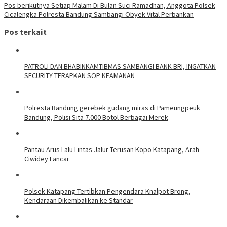
Pos berikutnya
Setiap Malam Di Bulan Suci Ramadhan, Anggota Polsek
Cicalengka Polresta Bandung Sambangi Obyek Vital Perbankan
Pos terkait
‎PATROLI DAN BHABINKAMTIBMAS SAMBANGI BANK BRI, INGATKAN
SECURITY TERAPKAN SOP KEAMANAN
Polresta Bandung gerebek gudang miras di Pameungpeuk
Bandung, Polisi Sita 7.000 Botol Berbagai Merek
Pantau Arus Lalu Lintas Jalur Terusan Kopo Katapang, Arah
Ciwidey Lancar
Polsek Katapang Tertibkan Pengendara Knalpot Brong,
Kendaraan Dikembalikan ke Standar