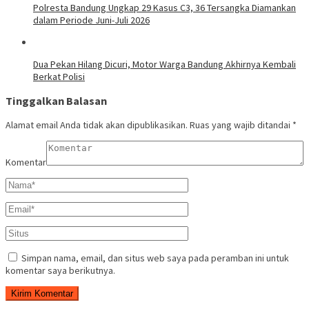
Polresta Bandung Ungkap 29 Kasus C3, 36 Tersangka Diamankan
dalam Periode Juni-Juli 2026
Dua Pekan Hilang Dicuri, Motor Warga Bandung Akhirnya Kembali
Berkat Polisi
Tinggalkan Balasan
Alamat email Anda tidak akan dipublikasikan.
Ruas yang wajib ditandai
*
Komentar
Simpan nama, email, dan situs web saya pada peramban ini untuk
komentar saya berikutnya.