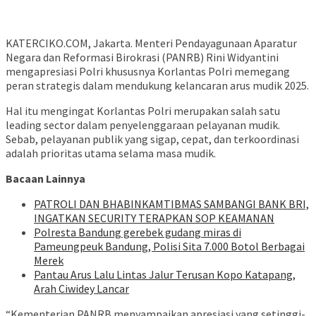
KATERCIKO.COM, Jakarta. Menteri Pendayagunaan Aparatur
Negara dan Reformasi Birokrasi (PANRB) Rini Widyantini
mengapresiasi Polri khususnya Korlantas Polri memegang
peran strategis dalam mendukung kelancaran arus mudik 2025.
Hal itu mengingat Korlantas Polri merupakan salah satu
leading sector dalam penyelenggaraan pelayanan mudik.
Sebab, pelayanan publik yang sigap, cepat, dan terkoordinasi
adalah prioritas utama selama masa mudik.
Bacaan Lainnya
‎PATROLI DAN BHABINKAMTIBMAS SAMBANGI BANK BRI,
INGATKAN SECURITY TERAPKAN SOP KEAMANAN
Polresta Bandung gerebek gudang miras di
Pameungpeuk Bandung, Polisi Sita 7.000 Botol Berbagai
Merek
Pantau Arus Lalu Lintas Jalur Terusan Kopo Katapang,
Arah Ciwidey Lancar
“Kementerian PANRB menyampaikan apresiasi yang setinggi-