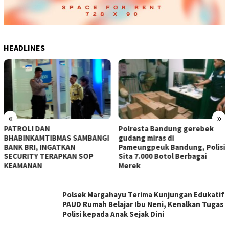
HEADLINES
Pantau Arus Lalu Lintas Jalur
Terusan Kopo Katapang, Arah
Ciwidey Lancar
«
»
Polresta Bandung gerebek
gudang miras di
Pameungpeuk Bandung, Polisi
Sita 7.000 Botol Berbagai
Merek
KATERCIKO
Polsek Margahayu Terima Kunjungan Edukatif
PAUD Rumah Belajar Ibu Neni, Kenalkan Tugas
Polisi kepada Anak Sejak Dini