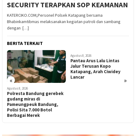
SECURITY TERAPKAN SOP KEAMANAN
KATERCIKO.COM,Personel Polsek Katapang bersama
Bhabinkamtibmas melaksanakan kegiatan patroli dan sambang
dengan […]
BERITA TERKAIT
Agustus 8, 2026
Pantau Arus Lalu Lintas
Jalur Terusan Kopo
Katapang, Arah Ciwidey
Lancar
«
»
Agustus 8, 2026
A
k
Polsek Katapang Tertibkan
Pengendara Knalpot Brong,
2
Kendaraan Dikembalikan ke
Standar
J