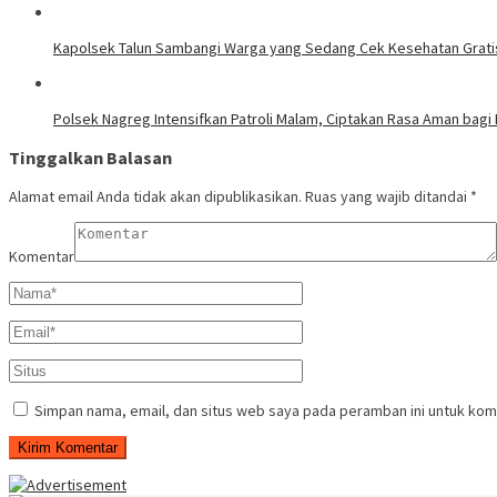
Kapolsek Talun Sambangi Warga yang Sedang Cek Kesehatan Gratis,
Polsek Nagreg Intensifkan Patroli Malam, Ciptakan Rasa Aman bagi
Tinggalkan Balasan
Alamat email Anda tidak akan dipublikasikan.
Ruas yang wajib ditandai
*
Komentar
Simpan nama, email, dan situs web saya pada peramban ini untuk kom