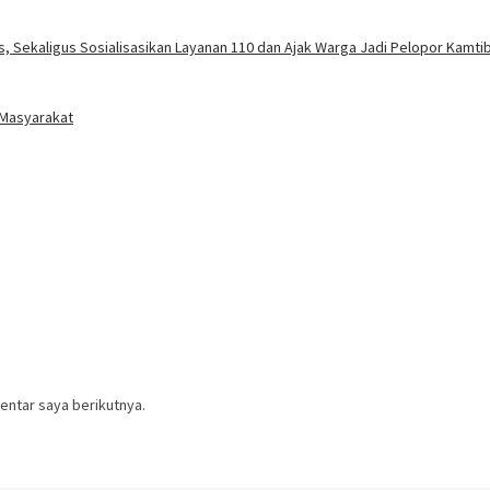
 Sekaligus Sosialisasikan Layanan 110 dan Ajak Warga Jadi Pelopor Kamt
 Masyarakat
entar saya berikutnya.