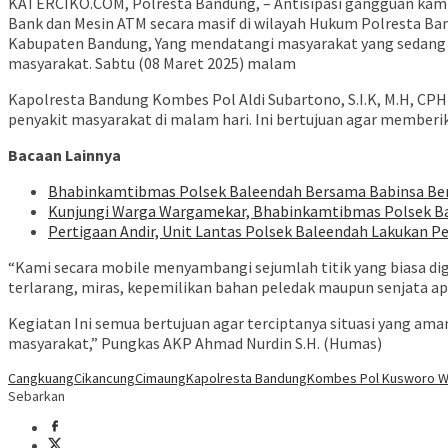
KATERCIKO.COM, Polresta Bandung, – Antisipasi gangguan kamti
Bank dan Mesin ATM secara masif di wilayah Hukum Polresta Ban
Kabupaten Bandung, Yang mendatangi masyarakat yang sedang b
masyarakat. Sabtu (08 Maret 2025) malam
Kapolresta Bandung Kombes Pol Aldi Subartono, S.I.K, M.H, CP
penyakit masyarakat di malam hari. Ini bertujuan agar member
Bacaan Lainnya
Bhabinkamtibmas Polsek Baleendah Bersama Babinsa Bersi
Kunjungi Warga Wargamekar, Bhabinkamtibmas Polsek Bal
Pertigaan Andir, Unit Lantas Polsek Baleendah Lakukan Pe
“Kami secara mobile menyambangi sejumlah titik yang biasa dig
terlarang, miras, kepemilikan bahan peledak maupun senjata a
Kegiatan Ini semua bertujuan agar terciptanya situasi yang am
masyarakat,” Pungkas AKP Ahmad Nurdin S.H. (Humas)
Cangkuang
Cikancung
Cimaung
Kapolresta Bandung
Kombes Pol Kusworo W
Sebarkan