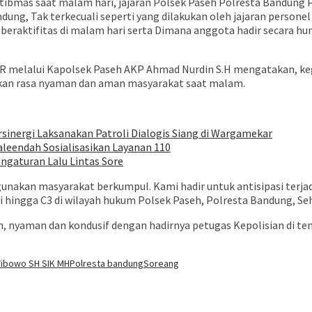
bmas saat malam hari, jajaran Polsek Paseh Polresta Bandung P
dung, Tak terkecuali seperti yang dilakukan oleh jajaran person
eraktifitas di malam hari serta Dimana anggota hadir secara h
HR melalui Kapolsek Paseh AKP Ahmad Nurdin S.H mengatakan, kegi
ikan rasa nyaman dan aman masyarakat saat malam.
nergi Laksanakan Patroli Dialogis Siang di Wargamekar
eendah Sosialisasikan Layanan 110
ngaturan Lalu Lintas Sore
unakan masyarakat berkumpul. Kami hadir untuk antisipasi terja
pi hingga C3 di wilayah hukum Polsek Paseh, Polresta Bandung, 
an, nyaman dan kondusif dengan hadirnya petugas Kepolisian di 
ibowo SH SIK MH
Polresta bandung
Soreang