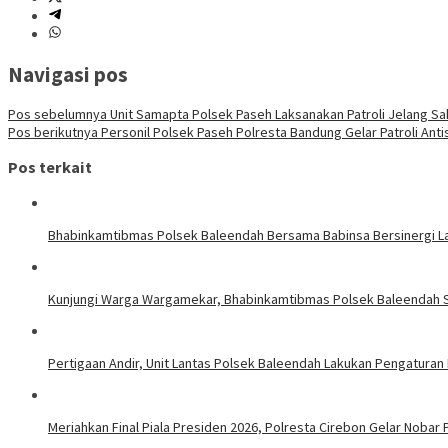
Navigasi pos
Pos sebelumnya
Unit Samapta Polsek Paseh Laksanakan Patroli Jelang 
Pos berikutnya
Personil Polsek Paseh Polresta Bandung Gelar Patroli Anti
Pos terkait
Bhabinkamtibmas Polsek Baleendah Bersama Babinsa Bersinergi Lak
Kunjungi Warga Wargamekar, Bhabinkamtibmas Polsek Baleendah So
Pertigaan Andir, Unit Lantas Polsek Baleendah Lakukan Pengaturan 
Meriahkan Final Piala Presiden 2026, Polresta Cirebon Gelar Nobar 