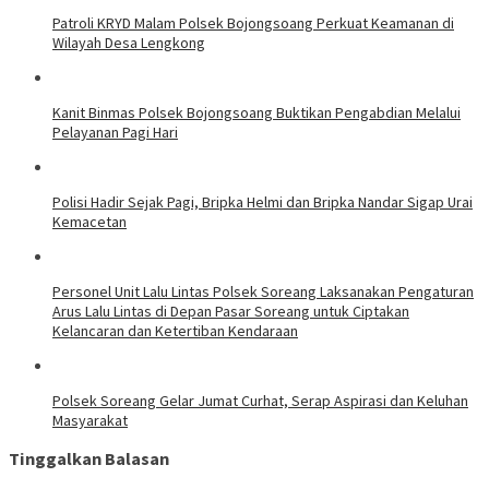
Patroli KRYD Malam Polsek Bojongsoang Perkuat Keamanan di
Wilayah Desa Lengkong
Kanit Binmas Polsek Bojongsoang Buktikan Pengabdian Melalui
Pelayanan Pagi Hari
Polisi Hadir Sejak Pagi, Bripka Helmi dan Bripka Nandar Sigap Urai
Kemacetan
Personel Unit Lalu Lintas Polsek Soreang Laksanakan Pengaturan
Arus Lalu Lintas di Depan Pasar Soreang untuk Ciptakan
Kelancaran dan Ketertiban Kendaraan
Polsek Soreang Gelar Jumat Curhat, Serap Aspirasi dan Keluhan
Masyarakat
Tinggalkan Balasan