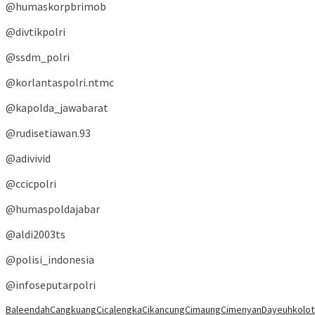
@humaskorpbrimob
@divtikpolri
@ssdm_polri
@korlantaspolri.ntmc
@kapolda_jawabarat
@rudisetiawan.93
@adivivid
@ccicpolri
@humaspoldajabar
@aldi2003ts
@polisi_indonesia
@infoseputarpolri
Baleendah
Cangkuang
Cicalengka
Cikancung
Cimaung
Cimenyan
Dayeuhkolot