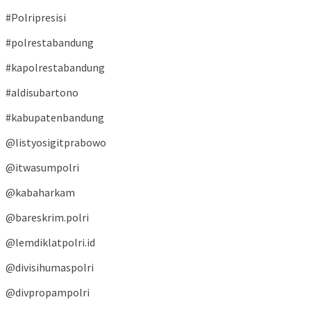
#Polripresisi
#polrestabandung
#kapolrestabandung
#aldisubartono
#kabupatenbandung
@listyosigitprabowo
@itwasumpolri
@kabaharkam
@bareskrim.polri
@lemdiklatpolri.id
@divisihumaspolri
@divpropampolri