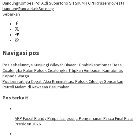
Bandung
Kombes Pol Aldi Subartono SH SIK MH CPHR
Paseh
Polresta
bandung
Rancaekek
Soreang
Sebarkan
Navigasi pos
Pos sebelumnya
Kunjungi Wilayah Binaan : Bhabinkamtibmas Desa
Cicalengka Kulon Polsek Cicalengka Titipkan Himbauan Kamtibmas
Kepada Warga
Pos berikutnya
Cegah Aksi Kriminalitas, Polsek Cileunyi Gencarkan
Patroli Malam di Kawasan Perumahan
Pos terkait
AKP Faizal Riandy Pimpin Langsung Pengamanan Pasca Final Piala
Presiden 2026