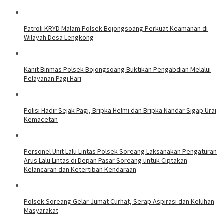
Patroli KRYD Malam Polsek Bojongsoang Perkuat Keamanan di
Wilayah Desa Lengkong
Kanit Binmas Polsek Bojongsoang Buktikan Pengabdian Melalui
Pelayanan Pagi Hari
Polisi Hadir Sejak Pagi, Bripka Helmi dan Bripka Nandar Sigap Urai
Kemacetan
Personel Unit Lalu Lintas Polsek Soreang Laksanakan Pengaturan
Arus Lalu Lintas di Depan Pasar Soreang untuk Ciptakan
Kelancaran dan Ketertiban Kendaraan
Polsek Soreang Gelar Jumat Curhat, Serap Aspirasi dan Keluhan
Masyarakat