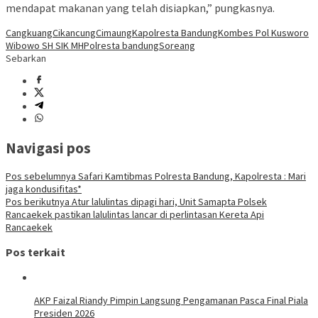
mendapat makanan yang telah disiapkan,” pungkasnya.
Cangkuang
Cikancung
Cimaung
Kapolresta Bandung
Kombes Pol Kusworo
Wibowo SH SIK MH
Polresta bandung
Soreang
Sebarkan
Navigasi pos
Pos sebelumnya
Safari Kamtibmas Polresta Bandung, Kapolresta : Mari
jaga kondusifitas*
Pos berikutnya
Atur lalulintas dipagi hari, Unit Samapta Polsek
Rancaekek pastikan lalulintas lancar di perlintasan Kereta Api
Rancaekek
Pos terkait
AKP Faizal Riandy Pimpin Langsung Pengamanan Pasca Final Piala
Presiden 2026