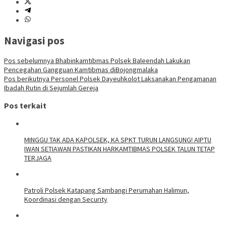
Navigasi pos
Pos sebelumnya
Bhabinkamtibmas Polsek Baleendah Lakukan
Pencegahan Gangguan Kamtibmas diBojongmalaka
Pos berikutnya
Personel Polsek Dayeuhkolot Laksanakan Pengamanan
Ibadah Rutin di Sejumlah Gereja
Pos terkait
MINGGU TAK ADA KAPOLSEK, KA SPKT TURUN LANGSUNG! AIPTU
IWAN SETIAWAN PASTIKAN HARKAMTIBMAS POLSEK TALUN TETAP
TERJAGA
‎Patroli Polsek Katapang Sambangi Perumahan Halimun,
Koordinasi dengan Security