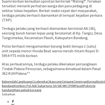
Suami korban kemudian spontan berteriak “Maling!”. Teriakan
tersebut menarik perhatian warga dan para pedagang di
sekitar lokasi kejadian. Berkat reaksi cepat dari masyarakat,
terduga pelaku berhasil diamankan di tempat kejadian perkara
(TKP).
Terduga pelaku yang berhasil diamankan berinisial AA (36),
seorang buruh harian lepas yang beralamat di Kp. Tangsi, Desa
Tangsimekar, Kecamatan Paseh, Kabupaten Bandung.
Polisi berhasil mengamankan barang bukti berupa 1 (satu)
unit sepeda motor Honda Beat warna merah-hitam Nopol D-
5954-YTS milik korban.
Atas perbuatannya, terduga pelaku dikenakan persangkaan
Tindak Pidana Pencurian, sebagaimana dimaksud dalam Pasal
362 KUHPidana.**
Baleendah
Cangkuang
Cicalengka
Cikancung
Cimaung
Cimenyan
Dayeuhkolot
Bandung
Kombes Pol Aldi Subartono SH SIK MH CPHR
Paseh
Polresta
bandung
Rancaekek
Soreang
Sebarkan