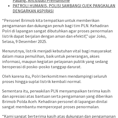
Padang, Antisipasi Premanisme
‎PATROLI HUMANIS, POLISI SAMBANGI OJEK PANGKALAN
DENGARKAN ASPIRASI
“Personel Brimob kita tempatkan untuk memberikan
pengamanan dan dukungan penuh bagi tim PLN. Kehadiran
Polri di lapangan sangat dibutuhkan agar proses penormalan
listrik dapat berjalan dengan aman dan efektif,” ujar Joko,
Selasa, 9 Desember 2025.
Menurutnya, listrik menjadi kebutuhan vital bagi masyarakat
dalam masa pemulihan, baik untuk penerangan, akses
informasi, maupun kegiatan pelayanan publik yang sedang
beroperasi di posko-posko tanggap darurat.
Oleh karena itu, Polri berkomitmen mendampingi seluruh
proses hingga suplai listrik kembali normal.
Sementara itu, perwakilan PLN menyampaikan terima kasih
dan apresiasi atas bantuan serta pengamanan yang diberikan
Brimob Polda Aceh. Kehadiran personel di lapangan dinilai
sangat membantu mempercepat proses penormalan.
“Kami sangat berterima kasih atas dukungan dan pengamanan