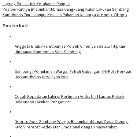
Jagung Pipil untuk Ketahanan Pangan
Pos berikutnya
Bhabinkamtibmas Cangkuang Kulon Lakukan Sambang
Kamtibmas Tindaklanjuti Kesalah Pahaman Keluarga di Komp. Cibogo
Pos terkait
Anggota Bhabinkamtibamas Polsek Cimenyan Selalu Titipkan
Himbauan Kamtibmas Saat Sambang
Sambangi Pemukiman Warga, Patroli Gabungan TNI-Polri Perkuat
Harkamtibmas di Wilayah Ibun
Cegah Kepadatan Lalin di Pertigaan Andir, Unit Lantas Polsek
Baleendah Lakukan Pengaturan
Door to Door Sambang Warga, Bhabinkamtibmas Desa Cileunyi
Kulon Pererat Kedekatan Emosional dengan Masyarakat