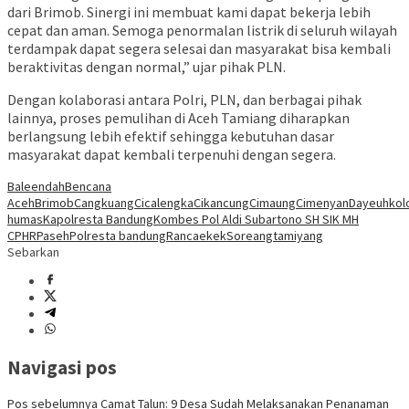
dari Brimob. Sinergi ini membuat kami dapat bekerja lebih
cepat dan aman. Semoga penormalan listrik di seluruh wilayah
terdampak dapat segera selesai dan masyarakat bisa kembali
beraktivitas dengan normal,” ujar pihak PLN.
Dengan kolaborasi antara Polri, PLN, dan berbagai pihak
lainnya, proses pemulihan di Aceh Tamiang diharapkan
berlangsung lebih efektif sehingga kebutuhan dasar
masyarakat dapat kembali terpenuhi dengan segera.
Baleendah
Bencana
Aceh
Brimob
Cangkuang
Cicalengka
Cikancung
Cimaung
Cimenyan
Dayeuhkol
humas
Kapolresta Bandung
Kombes Pol Aldi Subartono SH SIK MH
CPHR
Paseh
Polresta bandung
Rancaekek
Soreang
tamiyang
Sebarkan
Navigasi pos
Pos sebelumnya
Camat Talun: 9 Desa Sudah Melaksanakan Penanaman