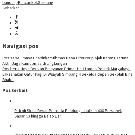
bandung
Rancaekek
Soreang
Sebarkan
Navigasi pos
Pos sebelumnya
Bhabinkamtibmas Desa Citeureup Ajak Karang Taruna
Aktif Jaga Kamtibmas di Lingkungan
Pos berikutnya
Berikan Pelayanan Prima : Unit Lantas Polsek Margahayu
Laksanakan Gatur Pagi Di Wilayah Simpang 4 Sekeloa depan Sekolah Bina
Bhakti
Pos terkait
Patroli Skala Besar Polresta Bandung Libatkan 400 Personel,
Sasar C3 hingga Balap Liar