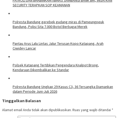
‎PATROLI DAN BHABINKAMTIBMAS SAMBANGI BANK BRI, INGATKAN
SECURITY TERAPKAN SOP KEAMANAN
Polresta Bandung gerebek gudang miras di Pameungpeuk
Bandung, Polisi Sita 7.000 Botol Berbagai Merek
Pantau Arus Lalu Lintas Jalur Terusan Kopo Katapang, Arah
Ciwidey Lancar
Polsek Katapang Tertibkan Pengendara Knalpot Brong,
Kendaraan Dikembalikan ke Standar
Polresta Bandung Ungkap 29 Kasus C3, 36 Tersangka Diamankan
dalam Periode Juni-Juli 2026
Tinggalkan Balasan
Alamat email Anda tidak akan dipublikasikan.
Ruas yang wajib ditandai
*