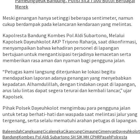
Pameungpeuk Bandung, Polisi Sita 7.000 Botol Berbagai
Merek
Meski genangan hanya setinggi beberapa sentimeter, namun
cukup berdampak pada kelancaran kendaraan yang melintas.
Kapolresta Bandung Kombes Pol Aldi Subartono, Melalui
Kapolsek Dayeuhkolot AKP Triyono Raharja, saat dikonfirmasi,
menyampaikan bahwa kehadiran personel di lapangan
bertujuan untuk mengantisipasi terjadinya kemacetan serta
memberikan rasa aman dan nyaman bagi pengguna jalan.
“Petugas kami langsung diterjunkan ke lokasi begitu
mendapatkan laporan adanya genangan yang menyebabkan
kepadatan. Alhamdulillah, dengan tindakan cepat di lapangan,
arus lalu lintas dapat segera terurai dan kembali lancar,” ujar
Kapolsek.
Pihak Polsek Dayeuhkolot mengimbau para pengguna jalan
untuk tetap berhati-hati dan waspada saat melintasi jalur yang
tergenang, serta selalu mematuhi arahan petugas di lapangan.
Baleendah
Cangkuang
Cicalengka
Cikancung
Cimaung
Cimenyan
Dayeuhkolot
Bandung
Kombes Pol Aldi Subartono SH SIK MH CPHR
Paseh
Polresta