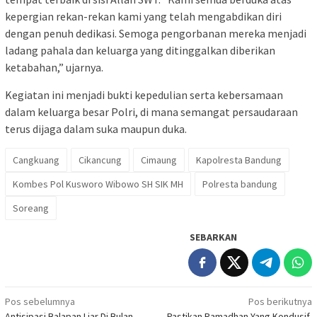
kepergian rekan-rekan kami yang telah mengabdikan diri
dengan penuh dedikasi. Semoga pengorbanan mereka menjadi
ladang pahala dan keluarga yang ditinggalkan diberikan
ketabahan,” ujarnya.
Kegiatan ini menjadi bukti kepedulian serta kebersamaan
dalam keluarga besar Polri, di mana semangat persaudaraan
terus dijaga dalam suka maupun duka.
Cangkuang
Cikancung
Cimaung
Kapolresta Bandung
Kombes Pol Kusworo Wibowo SH SIK MH
Polresta bandung
Soreang
SEBARKAN
Navigasi
Pos sebelumnya
Pos berikutnya
Antisipasi Balapan Liar Di Bulan
Pastikan Ramadhan Yang Kondusif,