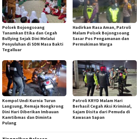
Polsek Bojongsoang
Hadirkan Rasa Aman, Patroli
Tanamkan Etika dan Cegah
Malam Polsek Bojongsoang
Bullying Sejak Dini Melalui
Sasar Pos Pengamanan dan
Penyuluhan di SDN Masa Bakti
Permukiman Warga
Tegalluar
Kompol Undi Kurnia Turun
Patroli KRYD Malam Hari
Langsung, Remaja Nongkrong
Berhasil Cegah Aksi Kriminal,
Dini Hari Diberikan Imbauan
Sajam Disita dari Pemuda di
Kamtibmas dan Diminta
Kawasan Sapan
Pulang