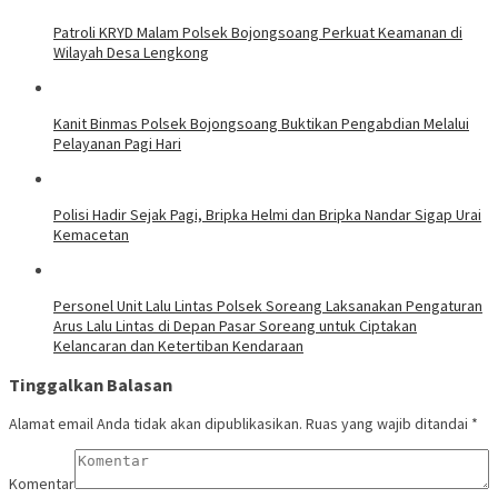
Patroli KRYD Malam Polsek Bojongsoang Perkuat Keamanan di
Wilayah Desa Lengkong
Kanit Binmas Polsek Bojongsoang Buktikan Pengabdian Melalui
Pelayanan Pagi Hari
Polisi Hadir Sejak Pagi, Bripka Helmi dan Bripka Nandar Sigap Urai
Kemacetan
Personel Unit Lalu Lintas Polsek Soreang Laksanakan Pengaturan
Arus Lalu Lintas di Depan Pasar Soreang untuk Ciptakan
Kelancaran dan Ketertiban Kendaraan
Tinggalkan Balasan
Alamat email Anda tidak akan dipublikasikan.
Ruas yang wajib ditandai
*
Komentar