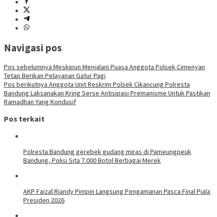
Navigasi pos
Pos sebelumnya
Meskipun Menjalani Puasa Anggota Polsek Cimenyan
Tetap Berikan Pelayanan Gatur Pagi
Pos berikutnya
Anggota Unit Reskrim Polsek Cikancung Polresta
Bandung Laksanakan Kring Serse Antisipasi Premanisme Untuk Pastikan
Ramadhan Yang Kondusif
Pos terkait
Polresta Bandung gerebek gudang miras di Pameungpeuk
Bandung, Polisi Sita 7.000 Botol Berbagai Merek
AKP Faizal Riandy Pimpin Langsung Pengamanan Pasca Final Piala
Presiden 2026