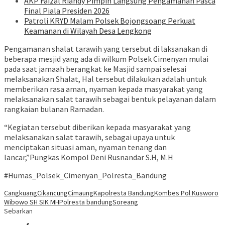
AKP Faizal Riandy Pimpin Langsung Pengamanan Pasca
Final Piala Presiden 2026
Patroli KRYD Malam Polsek Bojongsoang Perkuat
Keamanan di Wilayah Desa Lengkong
Pengamanan shalat tarawih yang tersebut di laksanakan di
beberapa mesjid yang ada di wilkum Polsek Cimenyan mulai
pada saat jamaah berangkat ke Masjid sampai selesai
melaksanakan Shalat, Hal tersebut dilakukan adalah untuk
memberikan rasa aman, nyaman kepada masyarakat yang
melaksanakan salat tarawih sebagai bentuk pelayanan dalam
rangkaian bulanan Ramadan.
“Kegiatan tersebut diberikan kepada masyarakat yang
melaksanakan salat tarawih, sebagai upaya untuk
menciptakan situasi aman, nyaman tenang dan
lancar,”Pungkas Kompol Deni Rusnandar S.H, M.H
#Humas_Polsek_Cimenyan_Polresta_Bandung
Cangkuang
Cikancung
Cimaung
Kapolresta Bandung
Kombes Pol Kusworo
Wibowo SH SIK MH
Polresta bandung
Soreang
Sebarkan