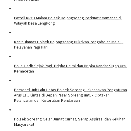
Patroli KRYD Malam Polsek Bojongsoang Perkuat Keamanan di
Wilayah Desa Lengkong
Kanit Binmas Polsek Bojongsoang Buktikan Pengabdian Melalui
Pelayanan Pagi Hari
Polisi Hadir Sejak Pagi, Bripka Helmi dan Bripka Nandar Sigap Urai
Kemacetan
Personel Unit Lalu Lintas Polsek Soreang Laksanakan Pengaturan
Arus Lalu Lintas di Depan Pasar Soreang untuk Ciptakan
Kelancaran dan Ketertiban Kendaraan
Polsek Soreang Gelar Jumat Curhat, Serap Aspirasi dan Keluhan
Masyarakat