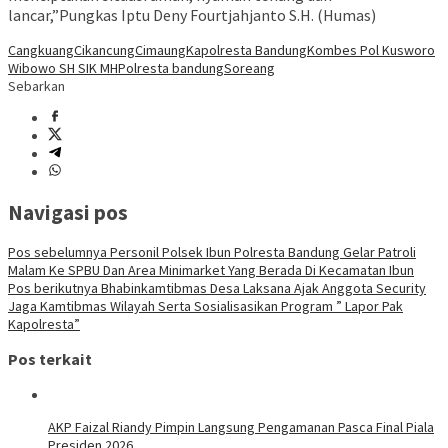
lancar,”Pungkas Iptu Deny Fourtjahjanto S.H. (Humas)
Cangkuang
Cikancung
Cimaung
Kapolresta Bandung
Kombes Pol Kusworo
Wibowo SH SIK MH
Polresta bandung
Soreang
Sebarkan
Navigasi pos
Pos sebelumnya
Personil Polsek Ibun Polresta Bandung Gelar Patroli
Malam Ke SPBU Dan Area Minimarket Yang Berada Di Kecamatan Ibun
Pos berikutnya
Bhabinkamtibmas Desa Laksana Ajak Anggota Security
Jaga Kamtibmas Wilayah Serta Sosialisasikan Program ” Lapor Pak
Kapolresta”
Pos terkait
AKP Faizal Riandy Pimpin Langsung Pengamanan Pasca Final Piala
Presiden 2026