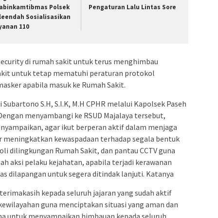
abinkamtibmas Polsek
Pengaturan Lalu Lintas Sore
leendah Sosialisasikan
yanan 110
curity di rumah sakit untuk terus menghimbau
kit untuk tetap mematuhi peraturan protokol
sker apabila masuk ke Rumah Sakit.
Subartono S.H, S.I.K, M.H CPHR melalui Kapolsek Paseh
Dengan menyambangi ke RSUD Majalaya tersebut,
nyampaikan, agar ikut berperan aktif dalam menjaga
ar meningkatkan kewaspadaan terhadap segala bentuk
roli dilingkungan Rumah Sakit, dan pantau CCTV guna
 aksi pelaku kejahatan, apabila terjadi kerawanan
 dilapangan untuk segera ditindak lanjuti. Katanya
rimakasih kepada seluruh jajaran yang sudah aktif
kewilayahan guna menciptakan situasi yang aman dan
arana untuk menyampaikan himbauan kepada seluruh