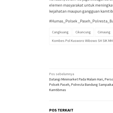
elemen masyarakat untuk meningkat
kejahatan maupun gangguan kamtib
#Humas_Polsek _Paseh_Polresta_B
Cangkuang
Cikancung
Cimaung
Kombes Pol Kusworo Wibowo SH SIK MH
Navigasi
Pos sebelumnya
Datangi Minimarket Pada Malam Hari, Perso
pos
Polsek Paseh, Polresta Bandung Sampaik
Kamtibmas
POS TERKAIT