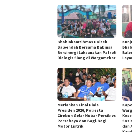
Bhabinkamtibmas Polsek
Kunj
Baleendah Bersama Babinsa
Bhab
Bersinergi Laksanakan Patroli
Bale
Dialogis Siang di Wargamekar
Laya
Meriahkan Final Piala
Kapo
Presiden 2026, Polresta
Warg
Cirebon Gelar Nobar Persib vs
Kese
Persebaya dan Bagi-Bagi
Sosi
Motor Listrik
dan 
Kam