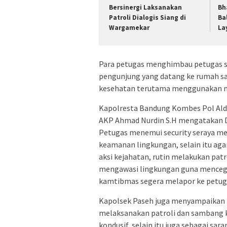
Bersinergi Laksanakan
Bh
Patroli Dialogis Siang di
Ba
Wargamekar
La
Para petugas menghimbau petugas se
pengunjung yang datang ke rumah sa
kesehatan terutama menggunakan ma
Kapolresta Bandung Kombes Pol Aldi 
AKP Ahmad Nurdin S.H mengatakan 
Petugas menemui security seraya me
keamanan lingkungan, selain itu ag
aksi kejahatan, rutin melakukan pat
mengawasi lingkungan guna mencegah
kamtibmas segera melapor ke petugas
Kapolsek Paseh juga menyampaikan te
melaksanakan patroli dan sambang 
kondusif, selain itu juga sebagai s