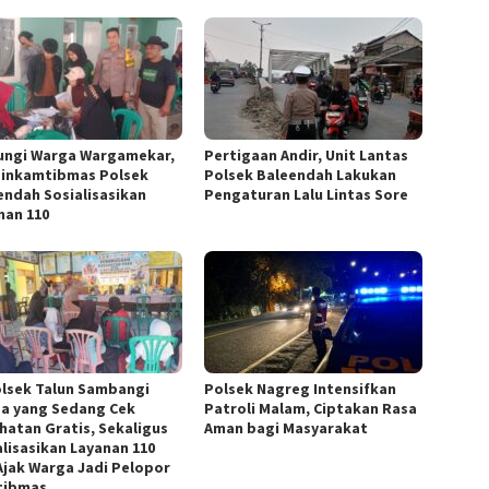
ungi Warga Wargamekar,
Pertigaan Andir, Unit Lantas
inkamtibmas Polsek
Polsek Baleendah Lakukan
endah Sosialisasikan
Pengaturan Lalu Lintas Sore
nan 110
lsek Talun Sambangi
Polsek Nagreg Intensifkan
a yang Sedang Cek
Patroli Malam, Ciptakan Rasa
hatan Gratis, Sekaligus
Aman bagi Masyarakat
alisasikan Layanan 110
Ajak Warga Jadi Pelopor
tibmas