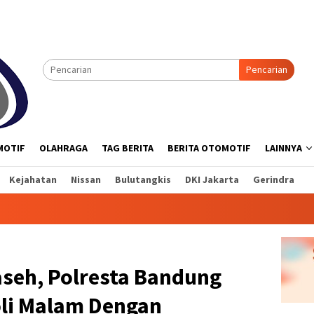
Pencarian
MOTIF
OLAHRAGA
TAG BERITA
BERITA OTOMOTIF
LAINNYA
Kejahatan
Nissan
Bulutangkis
DKI Jakarta
Gerindra
aseh, Polresta Bandung
li Malam Dengan