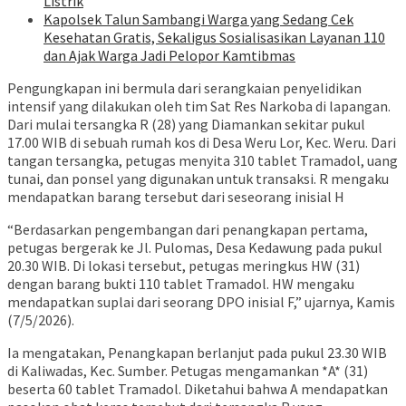
Listrik
Kapolsek Talun Sambangi Warga yang Sedang Cek
Kesehatan Gratis, Sekaligus Sosialisasikan Layanan 110
dan Ajak Warga Jadi Pelopor Kamtibmas
Pengungkapan ini bermula dari serangkaian penyelidikan
intensif yang dilakukan oleh tim Sat Res Narkoba di lapangan.
Dari mulai tersangka R (28) yang Diamankan sekitar pukul
17.00 WIB di sebuah rumah kos di Desa Weru Lor, Kec. Weru. Dari
tangan tersangka, petugas menyita 310 tablet Tramadol, uang
tunai, dan ponsel yang digunakan untuk transaksi. R mengaku
mendapatkan barang tersebut dari seseorang inisial H
“Berdasarkan pengembangan dari penangkapan pertama,
petugas bergerak ke Jl. Pulomas, Desa Kedawung pada pukul
20.30 WIB. Di lokasi tersebut, petugas meringkus HW (31)
dengan barang bukti 110 tablet Tramadol. HW mengaku
mendapatkan suplai dari seorang DPO inisial F,” ujarnya, Kamis
(7/5/2026).
Ia mengatakan, Penangkapan berlanjut pada pukul 23.30 WIB
di Kaliwadas, Kec. Sumber. Petugas mengamankan *A* (31)
beserta 60 tablet Tramadol. Diketahui bahwa A mendapatkan