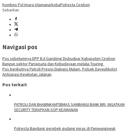
Kombes Pol Imara Utama
narkoba
Polresta Cirebon
Sebarkan
Navigasi pos
Pos sebelumnya
DPP BJI Gandeng Disbudpar Kabupaten Cirebon
Bangun sektor Pariwisata dan Kebudayaan melalui Touring
Pos berikutnya
Patroli Presisi Dialogis Malam, Polsek Dayeuhkolot
Antisipasi Kejahatan Jalanan
Pos terkait
‎PATROLI DAN BHABINKAMTIBMAS SAMBANGI BANK BRI, INGATKAN
SECURITY TERAPKAN SOP KEAMANAN
Polresta Bandung gerebek gudang miras di Pameungpeuk