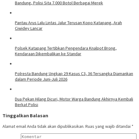
Bandung, Polisi Sita 7.000 Botol Berbagai Merek
Pantau Arus Lalu Lintas Jalur Terusan Kopo Katapang, Arah
Ciwidey Lancar
Polsek Katapang Tertibkan Pengendara Knalpot Brong,
Kendaraan Dikembalikan ke Standar
Polresta Bandung Ungkap 29 Kasus C3, 36 Tersangka Diamankan
dalam Periode Juni-Juli 2026
Dua Pekan Hilang Dicuri, Motor Warga Bandung Akhirnya Kembali
Berkat Polisi
Tinggalkan Balasan
Alamat email Anda tidak akan dipublikasikan.
Ruas yang wajib ditandai
*