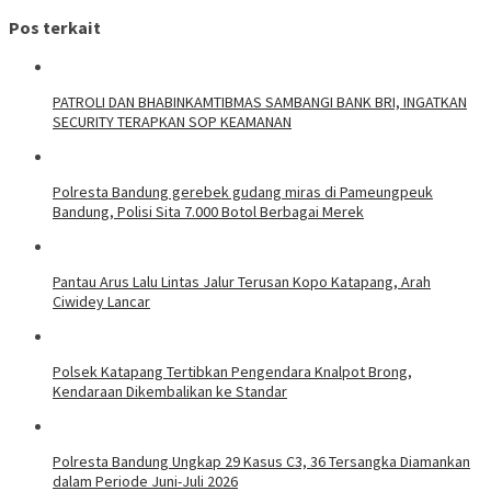
Pos terkait
‎PATROLI DAN BHABINKAMTIBMAS SAMBANGI BANK BRI, INGATKAN
SECURITY TERAPKAN SOP KEAMANAN
Polresta Bandung gerebek gudang miras di Pameungpeuk
Bandung, Polisi Sita 7.000 Botol Berbagai Merek
Pantau Arus Lalu Lintas Jalur Terusan Kopo Katapang, Arah
Ciwidey Lancar
Polsek Katapang Tertibkan Pengendara Knalpot Brong,
Kendaraan Dikembalikan ke Standar
Polresta Bandung Ungkap 29 Kasus C3, 36 Tersangka Diamankan
dalam Periode Juni-Juli 2026