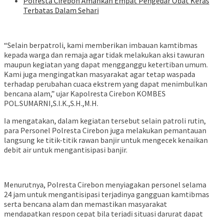
Polresta Cirebon Amankan Empat Pengedar Obat Keras
Terbatas Dalam Sehari
“Selain berpatroli, kami memberikan imbauan kamtibmas
kepada warga dan remaja agar tidak melakukan aksi tawuran
maupun kegiatan yang dapat mengganggu ketertiban umum.
Kami juga mengingatkan masyarakat agar tetap waspada
terhadap perubahan cuaca ekstrem yang dapat menimbulkan
bencana alam,” ujar Kapolresta Cirebon KOMBES
POL.SUMARNI,S.I.K.,S.H.,M.H.
Ia mengatakan, dalam kegiatan tersebut selain patroli rutin,
para Personel Polresta Cirebon juga melakukan pemantauan
langsung ke titik-titik rawan banjir untuk mengecek kenaikan
debit air untuk mengantisipasi banjir.
Menurutnya, Polresta Cirebon menyiagakan personel selama
24 jam untuk mengantisipasi terjadinya gangguan kamtibmas
serta bencana alam dan memastikan masyarakat
mendapatkan respon cepat bila terjadi situasi darurat dapat