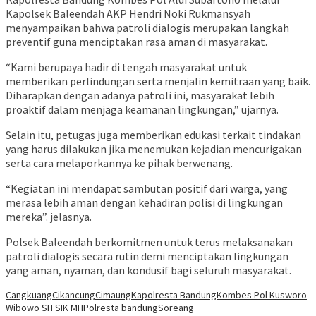
Kapolsek Baleendah AKP Hendri Noki Rukmansyah
menyampaikan bahwa patroli dialogis merupakan langkah
preventif guna menciptakan rasa aman di masyarakat.
“Kami berupaya hadir di tengah masyarakat untuk
memberikan perlindungan serta menjalin kemitraan yang baik.
Diharapkan dengan adanya patroli ini, masyarakat lebih
proaktif dalam menjaga keamanan lingkungan,” ujarnya.
Selain itu, petugas juga memberikan edukasi terkait tindakan
yang harus dilakukan jika menemukan kejadian mencurigakan
serta cara melaporkannya ke pihak berwenang.
“Kegiatan ini mendapat sambutan positif dari warga, yang
merasa lebih aman dengan kehadiran polisi di lingkungan
mereka”. jelasnya.
Polsek Baleendah berkomitmen untuk terus melaksanakan
patroli dialogis secara rutin demi menciptakan lingkungan
yang aman, nyaman, dan kondusif bagi seluruh masyarakat.
Cangkuang
Cikancung
Cimaung
Kapolresta Bandung
Kombes Pol Kusworo
Wibowo SH SIK MH
Polresta bandung
Soreang