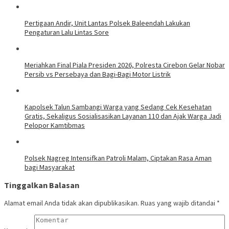
Pertigaan Andir, Unit Lantas Polsek Baleendah Lakukan
Pengaturan Lalu Lintas Sore
Meriahkan Final Piala Presiden 2026, Polresta Cirebon Gelar Nobar
Persib vs Persebaya dan Bagi-Bagi Motor Listrik
Kapolsek Talun Sambangi Warga yang Sedang Cek Kesehatan
Gratis, Sekaligus Sosialisasikan Layanan 110 dan Ajak Warga Jadi
Pelopor Kamtibmas
Polsek Nagreg Intensifkan Patroli Malam, Ciptakan Rasa Aman
bagi Masyarakat
Tinggalkan Balasan
Alamat email Anda tidak akan dipublikasikan.
Ruas yang wajib ditandai
*