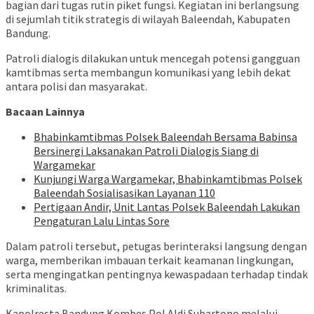
bagian dari tugas rutin piket fungsi. Kegiatan ini berlangsung
di sejumlah titik strategis di wilayah Baleendah, Kabupaten
Bandung.
Patroli dialogis dilakukan untuk mencegah potensi gangguan
kamtibmas serta membangun komunikasi yang lebih dekat
antara polisi dan masyarakat.
Bacaan Lainnya
Bhabinkamtibmas Polsek Baleendah Bersama Babinsa
Bersinergi Laksanakan Patroli Dialogis Siang di
Wargamekar
Kunjungi Warga Wargamekar, Bhabinkamtibmas Polsek
Baleendah Sosialisasikan Layanan 110
Pertigaan Andir, Unit Lantas Polsek Baleendah Lakukan
Pengaturan Lalu Lintas Sore
Dalam patroli tersebut, petugas berinteraksi langsung dengan
warga, memberikan imbauan terkait keamanan lingkungan,
serta mengingatkan pentingnya kewaspadaan terhadap tindak
kriminalitas.
Kapolresta Bandung Kombes Pol Aldi Subartono melalui