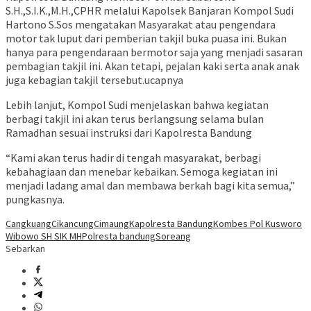
S.H.,S.I.K.,M.H.,CPHR melalui Kapolsek Banjaran Kompol Sudi
Hartono S.Sos mengatakan Masyarakat atau pengendara
motor tak luput dari pemberian takjil buka puasa ini. Bukan
hanya para pengendaraan bermotor saja yang menjadi sasaran
pembagian takjil ini. Akan tetapi, pejalan kaki serta anak anak
juga kebagian takjil tersebut.ucapnya
Lebih lanjut, Kompol Sudi menjelaskan bahwa kegiatan
berbagi takjil ini akan terus berlangsung selama bulan
Ramadhan sesuai instruksi dari Kapolresta Bandung
“Kami akan terus hadir di tengah masyarakat, berbagi
kebahagiaan dan menebar kebaikan. Semoga kegiatan ini
menjadi ladang amal dan membawa berkah bagi kita semua,”
pungkasnya.
Cangkuang
Cikancung
Cimaung
Kapolresta Bandung
Kombes Pol Kusworo
Wibowo SH SIK MH
Polresta bandung
Soreang
Sebarkan