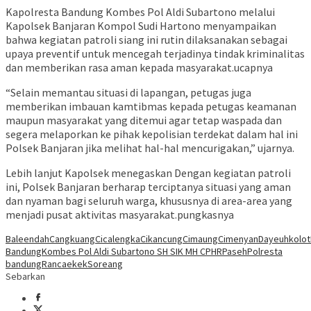
Kapolresta Bandung Kombes Pol Aldi Subartono melalui
Kapolsek Banjaran Kompol Sudi Hartono menyampaikan
bahwa kegiatan patroli siang ini rutin dilaksanakan sebagai
upaya preventif untuk mencegah terjadinya tindak kriminalitas
dan memberikan rasa aman kepada masyarakat.ucapnya
“Selain memantau situasi di lapangan, petugas juga
memberikan imbauan kamtibmas kepada petugas keamanan
maupun masyarakat yang ditemui agar tetap waspada dan
segera melaporkan ke pihak kepolisian terdekat dalam hal ini
Polsek Banjaran jika melihat hal-hal mencurigakan,” ujarnya.
Lebih lanjut Kapolsek menegaskan Dengan kegiatan patroli
ini, Polsek Banjaran berharap terciptanya situasi yang aman
dan nyaman bagi seluruh warga, khususnya di area-area yang
menjadi pusat aktivitas masyarakat.pungkasnya
Baleendah
Cangkuang
Cicalengka
Cikancung
Cimaung
Cimenyan
Dayeuhkolot
Bandung
Kombes Pol Aldi Subartono SH SIK MH CPHR
Paseh
Polresta
bandung
Rancaekek
Soreang
Sebarkan