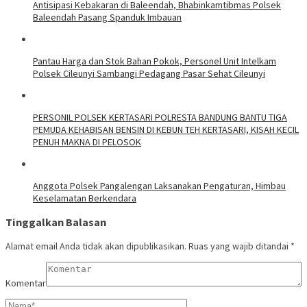
Antisipasi Kebakaran di Baleendah, Bhabinkamtibmas Polsek
Baleendah Pasang Spanduk Imbauan
Pantau Harga dan Stok Bahan Pokok, Personel Unit Intelkam
Polsek Cileunyi Sambangi Pedagang Pasar Sehat Cileunyi
PERSONIL POLSEK KERTASARI POLRESTA BANDUNG BANTU TIGA
PEMUDA KEHABISAN BENSIN DI KEBUN TEH KERTASARI, KISAH KECIL
PENUH MAKNA DI PELOSOK
Anggota Polsek Pangalengan Laksanakan Pengaturan, Himbau
Keselamatan Berkendara
Tinggalkan Balasan
Alamat email Anda tidak akan dipublikasikan.
Ruas yang wajib ditandai
*
Komentar