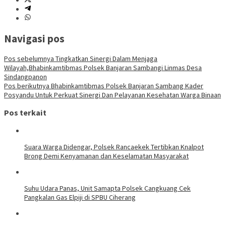
Navigasi pos
Pos sebelumnya
Tingkatkan Sinergi Dalam Menjaga
Wilayah,Bhabinkamtibmas Polsek Banjaran Sambangi Linmas Desa
Sindangpanon
Pos berikutnya
Bhabinkamtibmas Polsek Banjaran Sambang Kader
Posyandu Untuk Perkuat Sinergi Dan Pelayanan Kesehatan Warga Binaan
Pos terkait
Suara Warga Didengar, Polsek Rancaekek Tertibkan Knalpot
Brong Demi Kenyamanan dan Keselamatan Masyarakat
Suhu Udara Panas, Unit Samapta Polsek Cangkuang Cek
Pangkalan Gas Elpiji di SPBU Ciherang